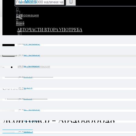
Menu
Информация
Вход
Вход
АВТОЧАСТИ ВТОРА УПОТРЕБА
Регистрация
Регистрация
Menu
Вход за партньори
АВТОЧАСТИ ВТОРА УПОТРЕБА
CLS
C257 02/2018 -
Дебитомер - A6540900048
Дебитомер - A6540900048