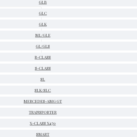
GLB
GLC
GLK
ML/GLE
GL/GLS
R-CLASS
S-CLASS
SL
SLK/SLC
MERCEDES-AMG GT
TRANSPORTER
X-CLASS X470
SMART