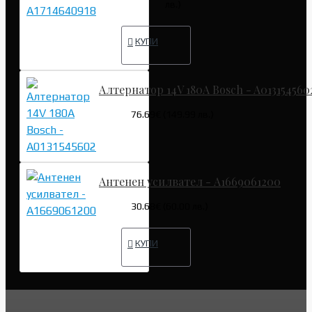
лв.)
КУПИ
Алтернатор 14V 180A Bosch - A013154560
76.69€ (149.99 лв.)
Антенен усилвател - A1669061200
30.68€ (60.00 лв.)
КУПИ