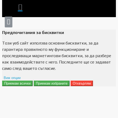
Предпочитания за бисквитки
Този уеб сайт използва основни бисквитки, за да
гарантира правилното му функциониране и
проследяващи маркетингови бисквитки, за да разбере
как взаимодействате с него. Последните ще се задават
само след вашето съгласие.
Виж опции
Приемам всички
Приемам избраните
Отхвърлям
Препочитания за реклами
Данни за потребление
Маркетинг
Анализ
Функционалност
Съхранение на персонализация