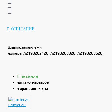
ОПИСАНИЕ
Взаимозаменяеми
номера: A2198202126, A2198203326, A2198203526
НА СКЛАД
Код:
A2198200226
Гаранция:
14 дни
Daimler AG