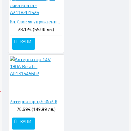
Ел. блок за управление на задна лява врата - A2118201526
28.12€ (55.00 лв.)
КУПИ
Алтернатор 14V 180A Bosch - A0131545602
76.69€ (149.99 лв.)
КУПИ