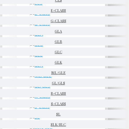
E-CLASS
G-CLASS
GLA
GLB
GLC
GLK
ML/GLE
GL/GLS
R-CLASS
S-CLASS
SL
SLK/SLC