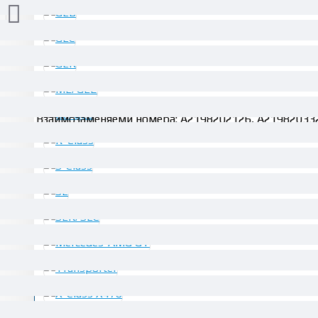
ОПИСАНИЕ
Взаимозаменяеми номера: A2198202126, A21982033
28.12€ (55.00 лв.)
БЪРЗА ПОРЪ