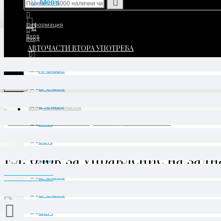
Menu
Информация
Вход
Вход
АВТОЧАСТИ ВТОРА УПОТРЕБА
Регистрация
Регистрация
Menu
Вход за партньори
Ел. блок за управление на задна лява врата - A2198200226
Ел. блок за управление на задн