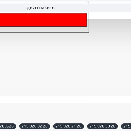
ДРУГИ МАРКИ
203526
219 820 02 26
219 820 21 26
219 820 33 26
219