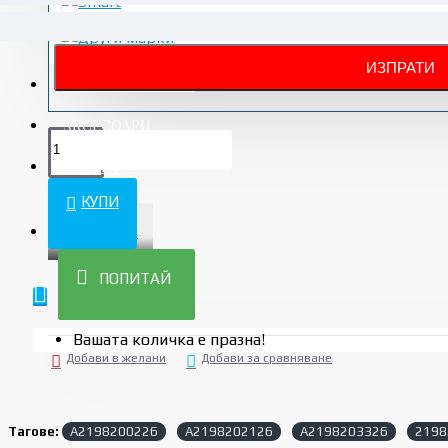
АВТОЧАСТИ НОВИ
АКСЕСОАРИ
УСЛУГИ
КУПИ
ПРОМО
ПОПИТАЙ
Вашата количка е празна!
Добави в желани
Добави за сравняване
Тагове:
A2198200226
A2198202126
A2198203326
2198