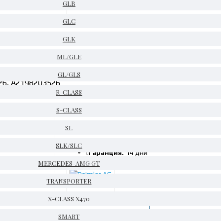
GLB
GLC
GLK
ML/GLE
GL/GLS
26, A2198203526
R-CLASS
S-CLASS
SL
НА СКЛАД
Код:
A2198200226
SLK/SLC
Гаранция:
14 дни
MERCEDES-AMG GT
TRANSPORTER
Daimler AG
X-CLASS X470
SMART
ЧКА