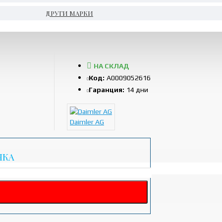
ДРУГИ МАРКИ
НА СКЛАД
Код:
A0009052616
Гаранция:
14 дни
Daimler AG
ЧКА