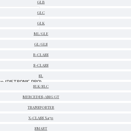
GLB
GLC
GLK
ML/GLE
GL/GLS
R-CLASS
S-CLASS
SL
ro (DISTRONIC PRO)
SLK/SLC
MERCEDES-AMG GT
11, A0009056613, A0009058913
TRANSPORTER
X-CLASS X470
да се извърши програмиране/кодиране.
SMART