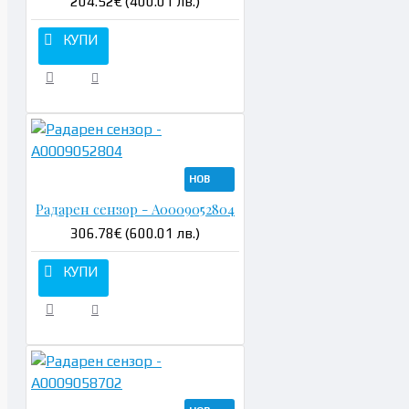
204.52€ (400.01 лв.)
КУПИ
НОВ
Радарен сензор - A0009052804
306.78€ (600.01 лв.)
КУПИ