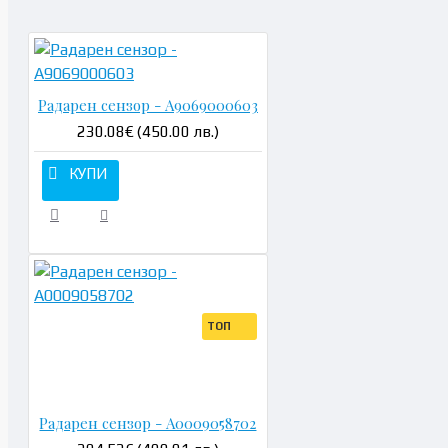
Радарен сензор - A9069000603
230.08€ (450.00 лв.)
КУПИ
ТОП
А
Радарен сензор - A0009058702