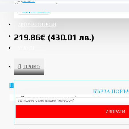
При нужда от съдействия, моля свържете се с нас.
АВТОЧАСТИ НОВИ
219.86€ (430.01 лв.)
АКСЕСОАРИ
УСЛУГИ
ПРОМО
БЪРЗА ПОРЪ
Вашата количка е празна!