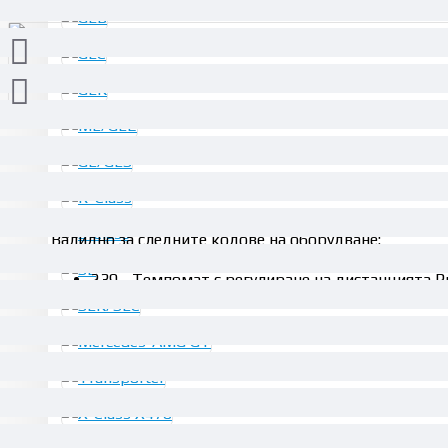
ОПИСАНИЕ
Валидно за следните кодове на оборудване:
239 - Темпомат с регулиране на дистанцията P
Взаимозаменяеми номера: A0009057011, A00090530
За да функционира коректно ел.блок е необходимо 