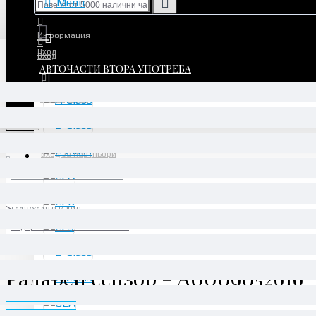
Menu
Информация
Вход
Вход
АВТОЧАСТИ ВТОРА УПОТРЕБА
Регистрация
Регистрация
Menu
Вход за партньори
АВТОЧАСТИ ВТОРА УПОТРЕБА
CLA
C118/X118 03/2019 -
Радарен сензор - A0009052616
Радарен сензор - A0009052616