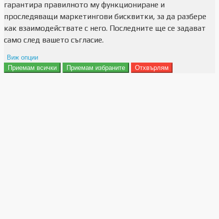
гарантира правилното му функциониране и
проследяващи маркетингови бисквитки, за да разбере
как взаимодействате с него. Последните ще се задават
само след вашето съгласие.
Виж опции
Приемам всички
Приемам избраните
Отхвърлям
Препочитания за реклами
Данни за потребление
Маркетинг
Анализ
Функционалност
Съхранение на персонализация
Сигурност
Поверителност и лични данни