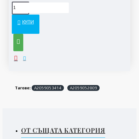
КУПИ
Тагове:
A2059053414
A2059052809
ОТ СЪЩАТА КАТЕГОРИЯ