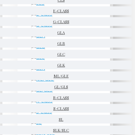
E-CLASS
G-CLASS
GLA
GLB
GLC
GLK
ML/GLE
GL/GLS
R-CLASS
S-CLASS
SL
SLK/SLC