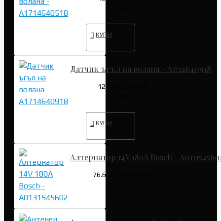
лв.)
КУПИ
Датчик ъгъл на волана - A1714640918
127.82€ (249.99
лв.)
КУПИ
Алтернатор 14V 180A Bosch - A013154560
76.69€ (149.99 лв.)