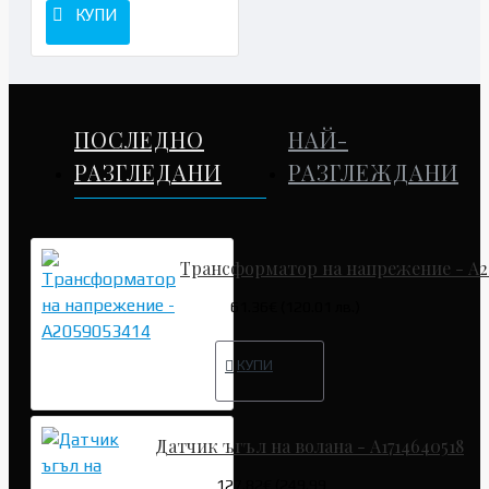
КУПИ
ПОСЛЕДНО
НАЙ-
РАЗГЛЕДАНИ
РАЗГЛЕЖДАНИ
Трансформатор на напрежение - A2
61.36€ (120.01 лв.)
КУПИ
Датчик ъгъл на волана - A1714640518
127.82€ (249.99