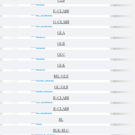
E-CLASS
G-CLASS
GLA
GLB
GLC
GLK
ML/GLE
GL/GLS
R-CLASS
S-CLASS
SL
SLK/SLC