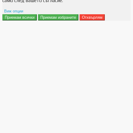
само след вашето съгласие.
Виж опции
Приемам всички
Приемам избраните
Отхвърлям
Препочитания за реклами
Данни за потребление
Маркетинг
Анализ
Функционалност
Съхранение на персонализация
Сигурност
Поверителност и лични данни