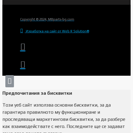
Copyright © 2024, MBparts-bg.com
Изработка на сайт от Web R Solution®
Предпочитания за бисквитки
Този уеб сайт използва основни бисквитки, за да
гарантира правилното му функциониране и
проследяващи маркетингови бисквитки, за да разбере
как взаимодействате с него. Последните ще се задават