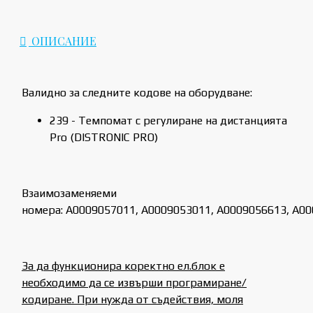
ОПИСАНИЕ
Валидно за следните кодове на оборудване:
239 - Темпомат с регулиране на дистанцията
Pro (DISTRONIC PRO)
Взаимозаменяеми
номера: A0009057011, A0009053011, A0009056613, A0
За да функционира коректно ел.блок е
необходимо да се извърши програмиране/
кодиране. При нужда от съдействия, моля