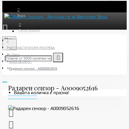
Вход
Регистрация
Menu
АВТОЧАСТИ ВТОРА УПОТРЕБА
C-Class
W205 02/2014 -
Радарен сензор - A0009052616
Радарен сензор - A0009052616
Вашата количка е празна!