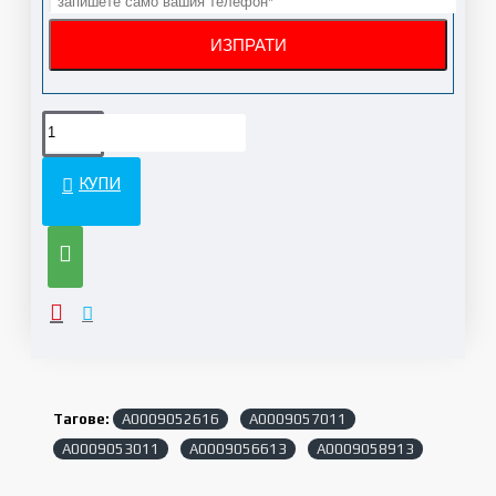
КУПИ
Тагове:
A0009052616
A0009057011
A0009053011
A0009056613
A0009058913