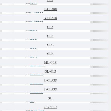
E-CLASS
G-CLASS
GLA
GLB
GLC
GLK
ML/GLE
GL/GLS
R-CLASS
S-CLASS
SL
SLK/SLC