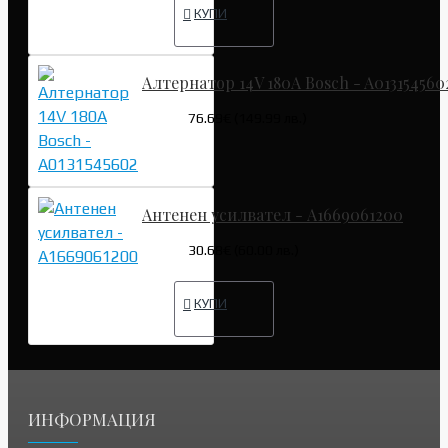
КУПИ
Алтернатор 14V 180A Bosch - A013154560
76.69€ (149.99 лв.)
Антенен усилвател - A1669061200
30.68€ (60.00 лв.)
КУПИ
ИНФОРМАЦИЯ