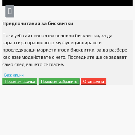
Предпочитания за бисквитки
Този уеб сайт използва основни бисквитки, за да
гарантира правилното му функциониране и
проследяващи маркетингови бисквитки, за да разбере
как взаимодействате с него. Последните ще се задават
само след вашето съгласие.
Виж опции
Приемам всички
Приемам избраните
Отхвърлям
Препочитания за реклами
Данни за потребление
Маркетинг
Анализ
Функционалност
Съхранение на персонализация
Сигурност
Поверителност и лични данни