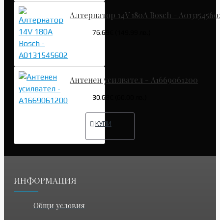
Алтернатор 14V 180A Bosch - A013154560
76.69€ (149.99 лв.)
Антенен усилвател - A1669061200
30.68€ (60.00 лв.)
КУПИ
ИНФОРМАЦИЯ
Общи условия