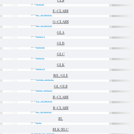
E-CLASS
G-CLASS
GLA
GLB
GLC
GLK
ML/GLE
GL/GLS
R-CLASS
S-CLASS
SL
SLK/SLC