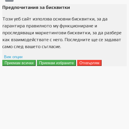
Предпочитания за бисквитки
Този уеб сайт използва основни бисквитки, за да
гарантира правилното му функциониране и
проследяващи маркетингови бисквитки, за да разбере
как взаимодействате с него. Последните ще се задават
само след вашето съгласие.
Виж опции
Приемам всички
Приемам избраните
Отхвърлям
Препочитания за реклами
Данни за потребление
Маркетинг
Анализ
Функционалност
Съхранение на персонализация
Сигурност
Поверителност и лични данни