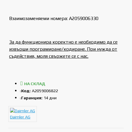
Взаимозаменяеми номера: A2059006330
За да функционира коректно е необходимо да се
извърши програмиране/кодиране. При нужда от
съдействия, моля свържете се с нас.
НА СКЛАД
Код:
A2059006822
Гаранция:
14 дни
Daimler AG