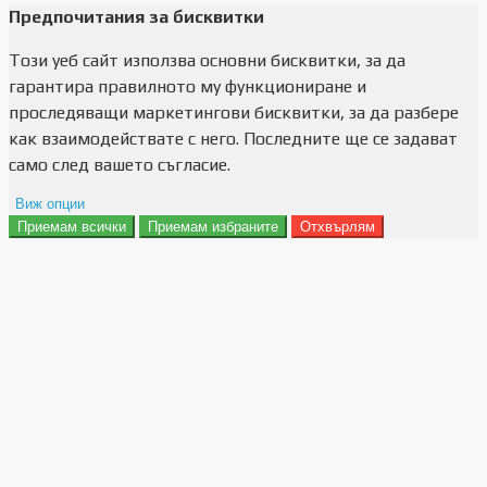
Предпочитания за бисквитки
Този уеб сайт използва основни бисквитки, за да
гарантира правилното му функциониране и
проследяващи маркетингови бисквитки, за да разбере
как взаимодействате с него. Последните ще се задават
само след вашето съгласие.
Виж опции
Приемам всички
Приемам избраните
Отхвърлям
Препочитания за реклами
Данни за потребление
Маркетинг
Анализ
Функционалност
Съхранение на персонализация
Сигурност
Поверителност и лични данни