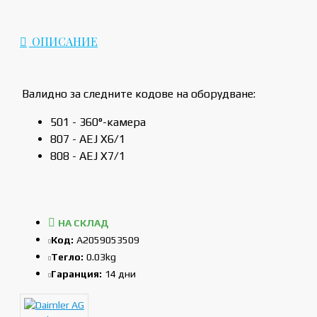
ОПИСАНИЕ
Валидно за следните кодове на оборудване:
501 - 360°-камера
807 - AEJ X6/1
808 - AEJ X7/1
НА СКЛАД
Код:
A2059053509
Тегло:
0.03kg
Гаранция:
14 дни