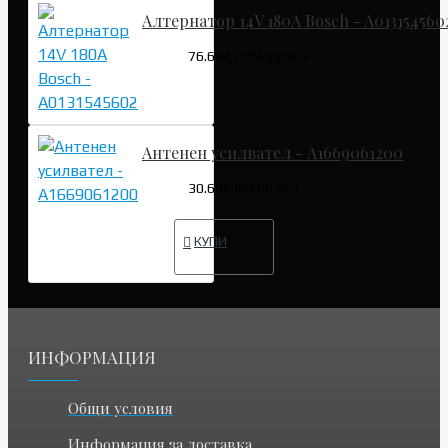
Алтернатор 14V 180A Bosch - A013154560
76.69€ (149.99 лв.)
Антенен усилвател - A1669061200
30.68€ (60.00 лв.)
КУПИ
ИНФОРМАЦИЯ
Общи условия
Информация за доставка