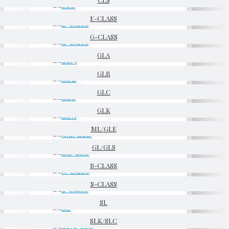
E-CLASS
G-CLASS
GLA
GLB
GLC
GLK
ML/GLE
GL/GLS
R-CLASS
S-CLASS
SL
SLK/SLC