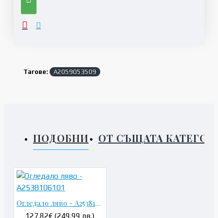
Тагове:
A2059053509
ПОДОБНИ
ОТ СЪЩАТА КАТЕГОР
Огледало ляво - A2538106101
127.82€ (249.99 лв.)