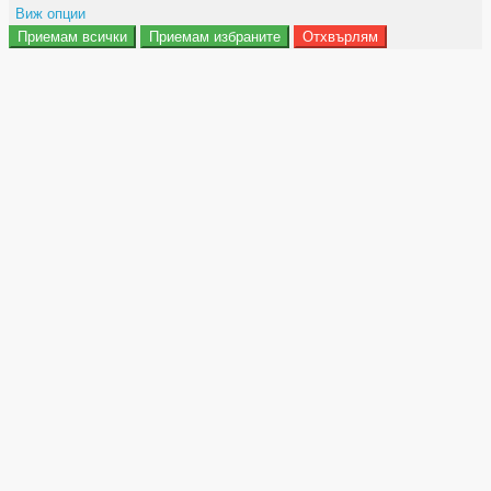
Виж опции
Приемам всички
Приемам избраните
Отхвърлям
Препочитания за реклами
Данни за потребление
Маркетинг
Анализ
Функционалност
Съхранение на персонализация
Сигурност
Поверителност и лични данни