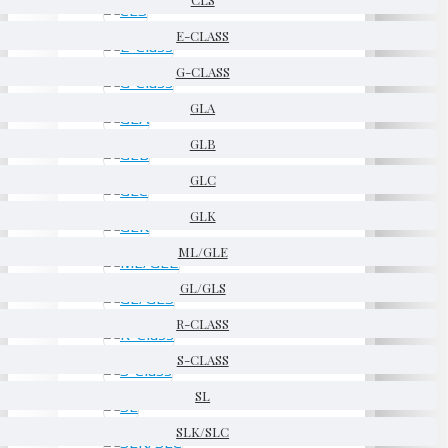
E-CLASS
G-CLASS
GLA
GLB
GLC
GLK
ML/GLE
GL/GLS
R-CLASS
S-CLASS
SL
SLK/SLC