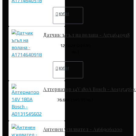
КУПИ
Датчик ъгъл на волана - A1714640918
127.82€ (249.99
лв.)
КУПИ
Алтернатор 14V 180A Bosch - A013154560
76.69€ (149.99 лв.)
Антенен усилвател - A1669061200