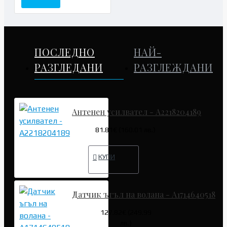
ПОСЛЕДНО
НАЙ-
РАЗГЛЕДАНИ
РАЗГЛЕЖДАНИ
Антенен усилвател - A2218204189
81.81€ (160.01 лв.)
КУПИ
Датчик ъгъл на волана - A1714640518
127.82€ (249.99
лв.)