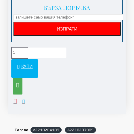
БЪРЗА ПОРЪЧКА
КУПИ
Тагове:
A2218204189
A2218207989