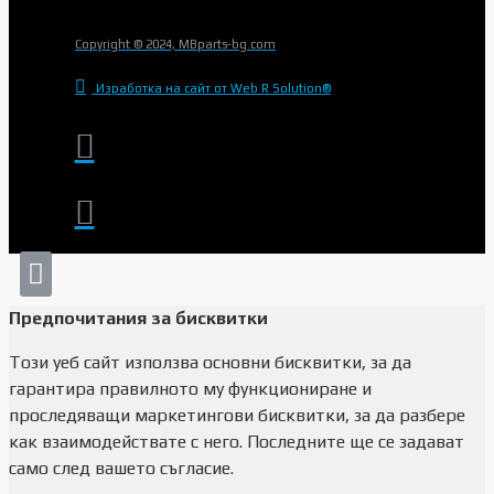
Copyright © 2024, MBparts-bg.com
Изработка на сайт от Web R Solution®
Предпочитания за бисквитки
Този уеб сайт използва основни бисквитки, за да
гарантира правилното му функциониране и
проследяващи маркетингови бисквитки, за да разбере
как взаимодействате с него. Последните ще се задават
само след вашето съгласие.