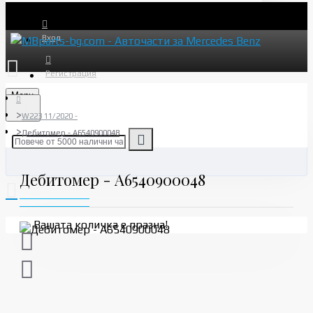
Вход
Регистрация
Menu
W223 11/2020 -
Дебитомер - A6540900048
Дебитомер - A6540900048
Вашата количка е празна!