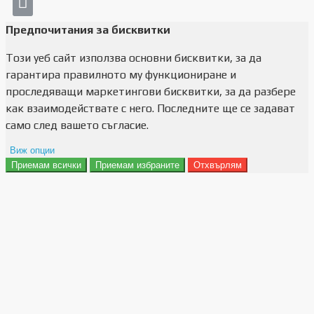
Предпочитания за бисквитки
Този уеб сайт използва основни бисквитки, за да
гарантира правилното му функциониране и
проследяващи маркетингови бисквитки, за да разбере
как взаимодействате с него. Последните ще се задават
само след вашето съгласие.
Виж опции
Приемам всички
Приемам избраните
Отхвърлям
Препочитания за реклами
Данни за потребление
Маркетинг
Анализ
Функционалност
Съхранение на персонализация
Сигурност
Поверителност и лични данни