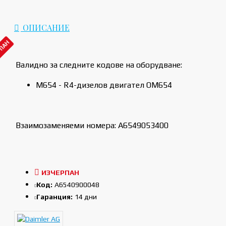
ОПИСАНИЕ
РПАН
Валидно за следните кодове на оборудване:
M654 - R4-дизелов двигател OM654
Взаимозаменяеми номера: A6549053400
ИЗЧЕРПАН
Код:
A6540900048
Гаранция:
14 дни