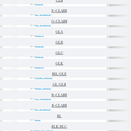
E-CLASS
G-CLASS
GLA
GLB
GLC
GLK
ML/GLE
GL/GLS
R-CLASS
S-CLASS
SL
SLK/SLC