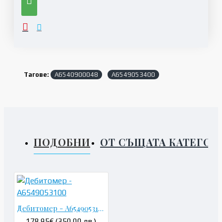
Тагове:
A6540900048
A6549053400
ПОДОБНИ
ОТ СЪЩАТА КАТЕГОР
Дебитомер - A6549053100
178.95€ (350.00 лв.)