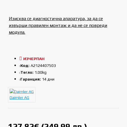
Изисква се диагностична апаратура, за да се
извърши правилен монтаж и да не се повреди
модула.
ИЗЧЕРПАН
Код:
A2124407503
Тегло:
1.00kg
Гаранция:
14 дни
Daimler AG
127.82€ (249.99 лв.)