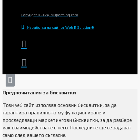
Copyright © 2024, MBparts-bg.com
Изработка на сайт от Web R Solution®
Предпочитания за бисквитки
Този уеб сайт използва основни бисквитки, за да
гарантира правилното му функциониране и
проследяващи маркетингови бисквитки, за да разбере
как взаимодействате с него. Последните ще се задават
само след вашето съгласие.