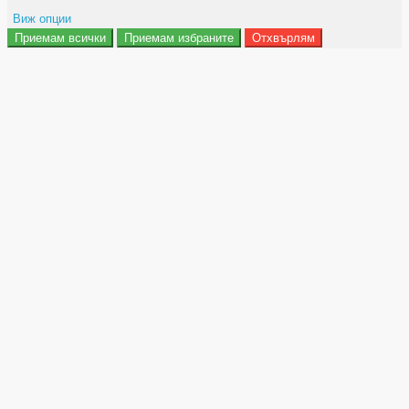
Виж опции
Приемам всички
Приемам избраните
Отхвърлям
Препочитания за реклами
Данни за потребление
Маркетинг
Анализ
Функционалност
Съхранение на персонализация
Сигурност
Поверителност и лични данни