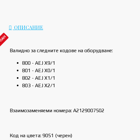
ОПИСАНИЕ
РПАН
Валидно за следните кодове на оборудване:
800 - AEJ X9/1
801 - AEJ X0/1
802 - AEJ X1/1
803 - AEJ X2/1
Взаимозаменяеми номера: A2129007502
Код на цвета: 9051 (черен)