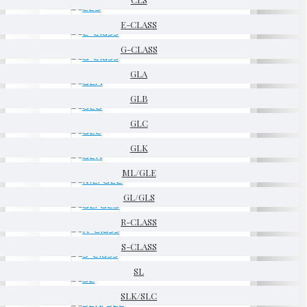
E-CLASS
G-CLASS
GLA
GLB
GLC
GLK
ML/GLE
GL/GLS
R-CLASS
S-CLASS
SL
SLK/SLC