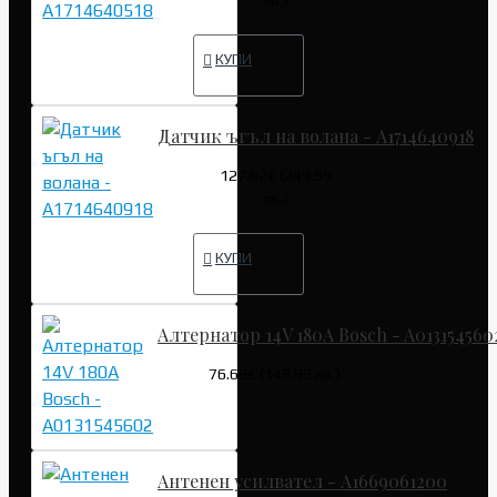
КУПИ
Датчик ъгъл на волана - A1714640918
127.82€ (249.99
лв.)
КУПИ
Алтернатор 14V 180A Bosch - A013154560
76.69€ (149.99 лв.)
Антенен усилвател - A1669061200