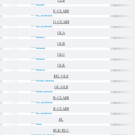
E-CLASS
G-CLASS
GLA
GLB
GLC
GLK
ML/GLE
GL/GLS
R-CLASS
S-CLASS
SL
SLK/SLC