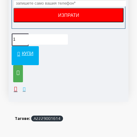
КУПИ
Тагове:
A2229001614