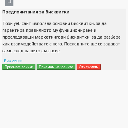
Предпочитания за бисквитки
Този уеб сайт използва основни бисквитки, за да
гарантира правилното му функциониране и
проследяващи маркетингови бисквитки, за да разбере
как взаимодействате с него. Последните ще се задават
само след вашето съгласие.
Виж опции
Приемам всички
Приемам избраните
Отхвърлям
Препочитания за реклами
Данни за потребление
Маркетинг
Анализ
Функционалност
Съхранение на персонализация
Сигурност
Поверителност и лични данни