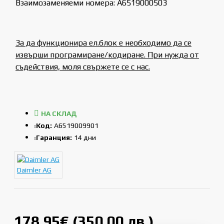
Взаимозаменяеми номера: A6519000503
За да функционира ел.блок е необходимо да се
извърши програмиране/кодиране. При нужда от
съдействия, моля свържете се с нас.
НА СКЛАД
Код:
A6519009901
Гаранция:
14 дни
Daimler AG
178.95€ (350.00 лв.)