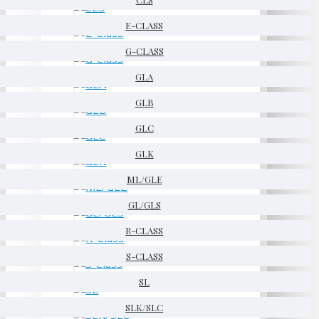
E-CLASS
G-CLASS
GLA
GLB
GLC
GLK
ML/GLE
GL/GLS
R-CLASS
S-CLASS
SL
SLK/SLC