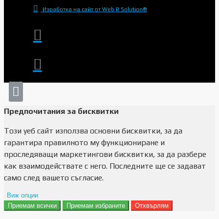
Изработка на сайт от Web R Solution®
Предпочитания за бисквитки
Този уеб сайт използва основни бисквитки, за да
гарантира правилното му функциониране и
проследяващи маркетингови бисквитки, за да разбере
как взаимодействате с него. Последните ще се задават
само след вашето съгласие.
Виж опции
Приемам всички
Приемам избраните
Отхвърлям
Препочитания за реклами
Данни за потребление