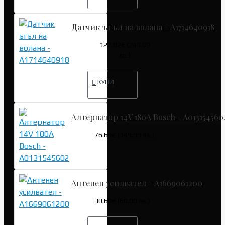
Датчик ъгъл на волана - A1714640918
127.82€ (249.99
лв.)
КУПИ
Алтернатор 14V 180A Bosch - A013154560
76.69€ (149.99 лв.)
Антенен усилвател - A1669061200
30.68€ (60.00 лв.)