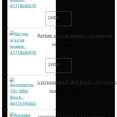
лв.)
КУПИ
Датчик ъгъл на волана - A1714640918
127.82€ (249.99
лв.)
КУПИ
Алтернатор 14V 180A Bosch - A013154560
76.69€ (149.99 лв.)
Антенен усилвател - A1669061200