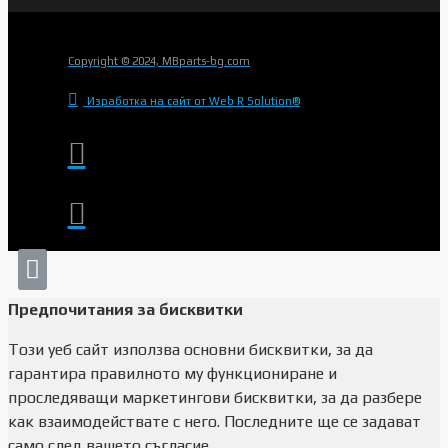
Copyright © 2024, MBparts-bg.com
Изработка на сайт от Web R Solution®
Предпочитания за бисквитки
Този уеб сайт използва основни бисквитки, за да
гарантира правилното му функциониране и
проследяващи маркетингови бисквитки, за да разбере
как взаимодействате с него. Последните ще се задават
само след вашето съгласие.