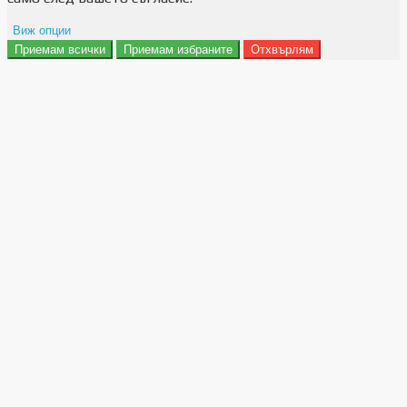
Виж опции
Приемам всички
Приемам избраните
Отхвърлям
Препочитания за реклами
Данни за потребление
Маркетинг
Анализ
Функционалност
Съхранение на персонализация
Сигурност
Поверителност и лични данни