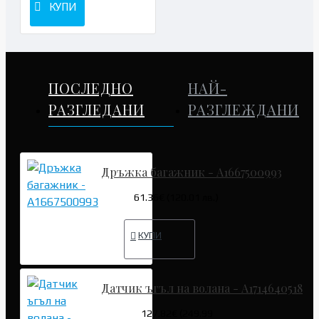
КУПИ
ПОСЛЕДНО
НАЙ-
РАЗГЛЕДАНИ
РАЗГЛЕЖДАНИ
Дръжка багажник - A1667500993
61.36€ (120.01 лв.)
КУПИ
Датчик ъгъл на волана - A1714640518
127.82€ (249.99