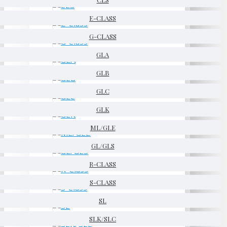
E-CLASS
G-CLASS
GLA
GLB
GLC
GLK
ML/GLE
GL/GLS
R-CLASS
S-CLASS
SL
SLK/SLC