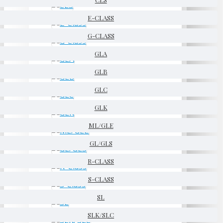
E-CLASS
G-CLASS
GLA
GLB
GLC
GLK
ML/GLE
GL/GLS
R-CLASS
S-CLASS
SL
SLK/SLC