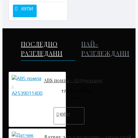
КУПИ
ПОСЛЕДНО
НАЙ-
РАЗГЛЕДАНИ
РАЗГЛЕЖДАНИ
ABS помпа - A2539011400
178.95€ (350.00
лв.)
КУПИ
Датчик ъгъл на волана - A1714640518