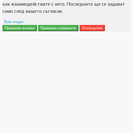
как взаимодействате с него. Последните ще се задават
само след вашето съгласие.
Виж опции
Приемам всички
Приемам избраните
Отхвърлям
Препочитания за реклами
Данни за потребление
Маркетинг
Анализ
Функционалност
Съхранение на персонализация
Сигурност
Поверителност и лични данни