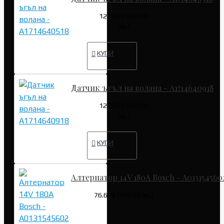
127.82€ (249.99
лв.)
КУПИ
Датчик ъгъл на волана - A1714640918
127.82€ (249.99
лв.)
КУПИ
Алтернатор 14V 180A Bosch - A013154560
76.69€ (149.99 лв.)