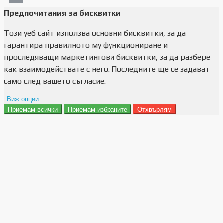
Предпочитания за бисквитки
Този уеб сайт използва основни бисквитки, за да
гарантира правилното му функциониране и
проследяващи маркетингови бисквитки, за да разбере
как взаимодействате с него. Последните ще се задават
само след вашето съгласие.
Виж опции
Приемам всички
Приемам избраните
Отхвърлям
Препочитания за реклами
Данни за потребление
Маркетинг
Анализ
Функционалност
Съхранение на персонализация
Сигурност
Поверителност и лични данни