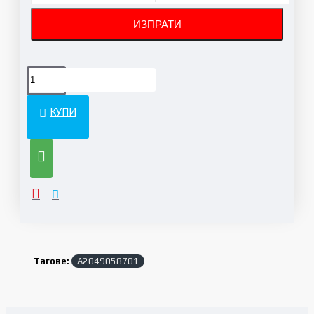
КУПИ
Тагове:
A2049058701