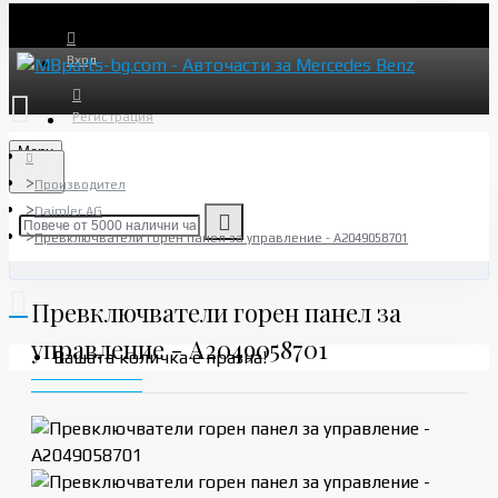
Вход
Регистрация
Menu
Производител
Daimler AG
Превключватели горен панел за управление - A2049058701
Превключватели горен панел за
управление - A2049058701
Вашата количка е празна!