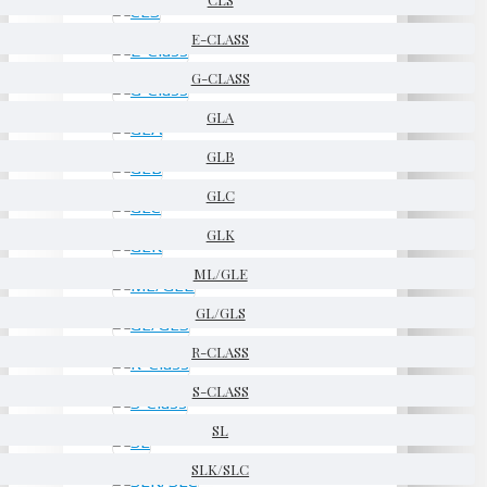
E-CLASS
G-CLASS
GLA
GLB
GLC
GLK
ML/GLE
GL/GLS
R-CLASS
S-CLASS
SL
SLK/SLC