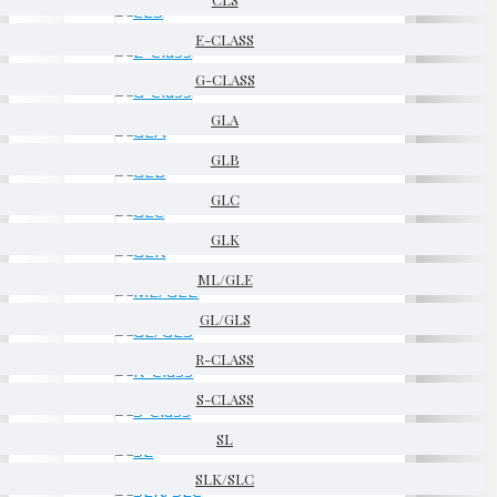
E-CLASS
G-CLASS
GLA
GLB
GLC
GLK
ML/GLE
GL/GLS
R-CLASS
S-CLASS
SL
SLK/SLC