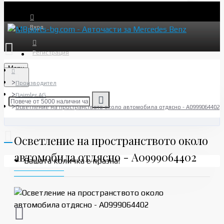
Вход
Регистрация
Menu
Производител
Daimler AG
Осветление на пространството около автомобила отдясно - A0999064402
Осветление на пространството около
автомобила отдясно - A0999064402
Вашата количка е празна!