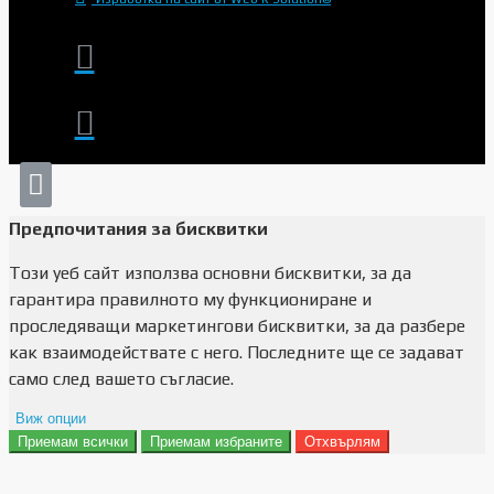
Предпочитания за бисквитки
Този уеб сайт използва основни бисквитки, за да
гарантира правилното му функциониране и
проследяващи маркетингови бисквитки, за да разбере
как взаимодействате с него. Последните ще се задават
само след вашето съгласие.
Виж опции
Приемам всички
Приемам избраните
Отхвърлям
Препочитания за реклами
Данни за потребление