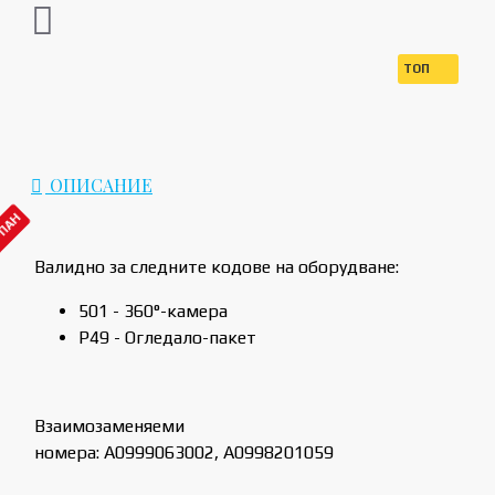
ТОП
ОПИСАНИЕ
РПАН
Валидно за следните кодове на оборудване:
501 - 360°-камера
P49 - Огледало-пакет
Взаимозаменяеми
номера: A0999063002, A0998201059