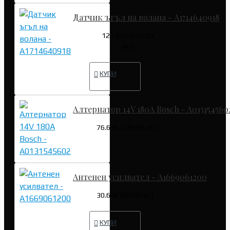
Датчик ъгъл на волана - A1714640918
127.82€ (249.99
лв.)
КУПИ
Алтернатор 14V 180A Bosch - A013154560
76.69€ (149.99 лв.)
Антенен усилвател - A1669061200
30.68€ (60.00 лв.)
КУПИ