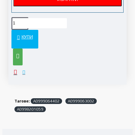
КУПИ
Тагове:
A0999064402
A0999063002
A0998201059