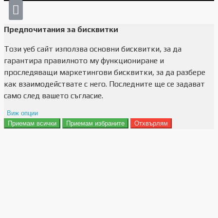
Предпочитания за бисквитки
Този уеб сайт използва основни бисквитки, за да
гарантира правилното му функциониране и
проследяващи маркетингови бисквитки, за да разбере
как взаимодействате с него. Последните ще се задават
само след вашето съгласие.
Виж опции
Приемам всички
Приемам избраните
Отхвърлям
Препочитания за реклами
Данни за потребление
Маркетинг
Анализ
Функционалност
Съхранение на персонализация
Сигурност
Поверителност и лични данни