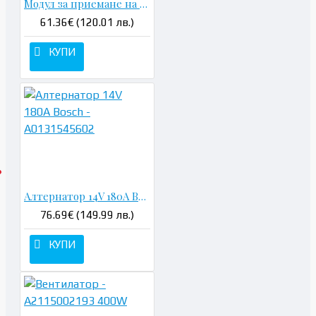
Модул за приемане на сигнали и активиране SAM - A2115453532
61.36€ (120.01 лв.)
КУПИ
Алтернатор 14V 180A Bosch - A0131545602
76.69€ (149.99 лв.)
КУПИ