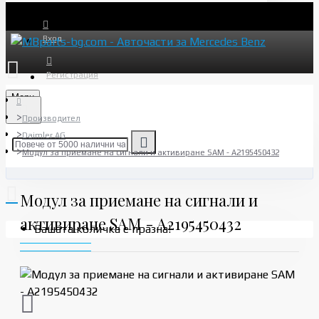
Вход
Регистрация
Menu
Производител
Daimler AG
Модул за приемане на сигнали и активиране SAM - A2195450432
Модул за приемане на сигнали и
активиране SAM - A2195450432
Вашата количка е празна!