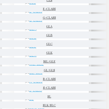
E-CLASS
G-CLASS
GLA
GLB
GLC
GLK
ML/GLE
GL/GLS
R-CLASS
S-CLASS
SL
SLK/SLC