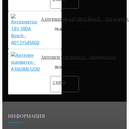
Алтернатор 14V 180A Bosch - A013154560
76.69€ (149.99 лв.)
Антенен усилвател - A1669061200
30.68€ (60.00 лв.)
КУПИ
ИНФОРМАЦИЯ