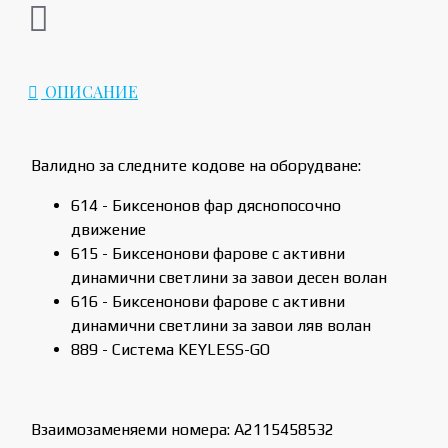
ОПИСАНИЕ
Валидно за следните кодове на оборудване:
614 - Биксенонов фар дяснопосочно
движение
615 - Биксенонови фарове с активни
динамични светлини за завои десен волан
616 - Биксенонови фарове с активни
динамични светлини за завои ляв волан
889 - Система KEYLESS-GO
Взаимозаменяеми номера: A2115458532