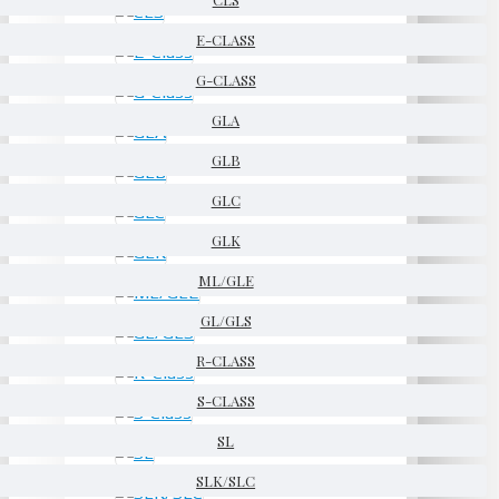
E-CLASS
G-CLASS
GLA
GLB
GLC
GLK
ML/GLE
GL/GLS
R-CLASS
S-CLASS
SL
SLK/SLC