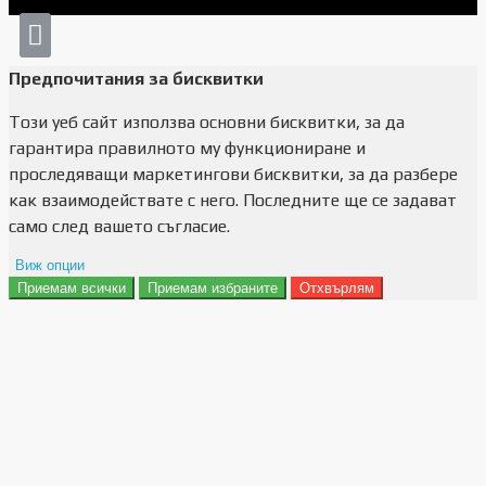
Предпочитания за бисквитки
Този уеб сайт използва основни бисквитки, за да
гарантира правилното му функциониране и
проследяващи маркетингови бисквитки, за да разбере
как взаимодействате с него. Последните ще се задават
само след вашето съгласие.
Виж опции
Приемам всички
Приемам избраните
Отхвърлям
Препочитания за реклами
Данни за потребление
Маркетинг
Анализ
Функционалност
Съхранение на персонализация
Сигурност
Поверителност и лични данни