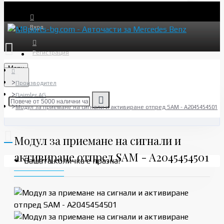
Вход
Регистрация
Menu
Производител
Daimler AG
Модул за приемане на сигнали и активиране отпред SAM - A2045454501
Модул за приемане на сигнали и
активиране отпред SAM - A2045454501
Вашата количка е празна!