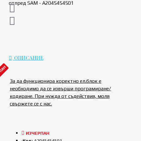
ОПИСАНИЕ
РПАН
За да функционира коректно ел.блок е
необходимо да се извърши програмиране/
кодиране. При нужда от съдействия, моля
свържете се с нас.
ИЗЧЕРПАН
Код:
A2045454501