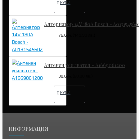
КУПИ
Алтернатор 14V 180A Bosch - A013154560
76.69€ (149.99 лв.)
Антенен усилвател - A1669061200
30.68€ (60.00 лв.)
КУПИ
ИНФОРМАЦИЯ