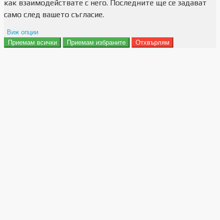
как взаимодействате с него. Последните ще се задават
само след вашето съгласие.
Виж опции
Приемам всички
Приемам избраните
Отхвърлям
Препочитания за реклами
Данни за потребление
Маркетинг
Анализ
Функционалност
Съхранение на персонализация
Сигурност
Поверителност и лични данни