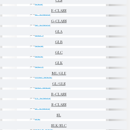
E-CLASS
G-CLASS
GLA
GLB
GLC
GLK
ML/GLE
GL/GLS
R-CLASS
S-CLASS
SL
SLK/SLC