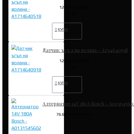
127.82€ (249.99
лв.)
КУПИ
Датчик ъгъл на волана - A1714640918
127.82€ (249.99
лв.)
КУПИ
Алтернатор 14V 180A Bosch - A013154560
76.69€ (149.99 лв.)