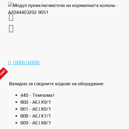
ОПИСАНИЕ
РПАН
Валидно за следните кодове на оборудване:
440 - Темпомат
800 - AEJ X9/1
801 - AEJ X0/1
808 - AEJ X7/1
809 - AEJ X8/1