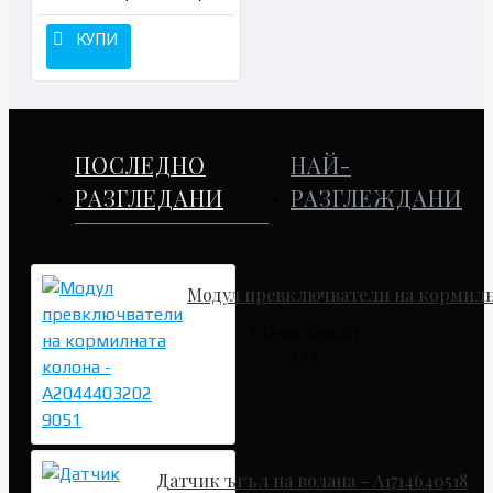
КУПИ
ПОСЛЕДНО
НАЙ-
РАЗГЛЕДАНИ
РАЗГЛЕЖДАНИ
Модул превключватели на кормилна
132.94€ (260.01
лв.)
Датчик ъгъл на волана - A1714640518