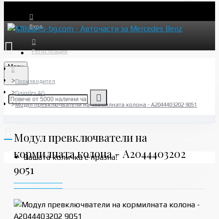
Вход
Регистрация
Menu
Производител
Daimler AG
Модул превключватели на кормилната колона - A2044403202 9051
Модул превключватели на
кормилната колона - A2044403202
Вашата количка е празна!
9051