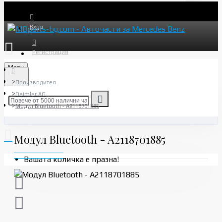
Вход
Регистрация
Menu
Производител
Daimler AG
Модул Bluetooth - A2118701885
Модул Bluetooth - A2118701885
Вашата количка е празна!