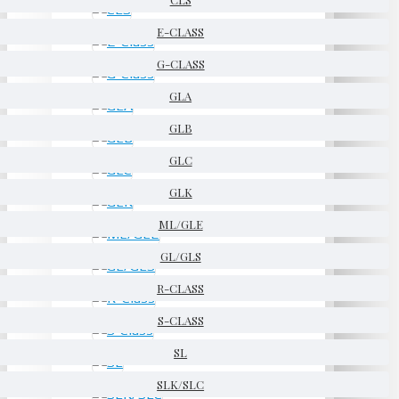
E-CLASS
G-CLASS
GLA
GLB
GLC
GLK
ML/GLE
GL/GLS
R-CLASS
S-CLASS
SL
SLK/SLC