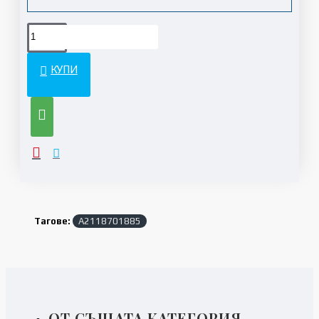
КУПИ
Тагове:
A2118701885
ОТ СЪЩАТА КАТЕГОРИЯ