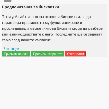
Предпочитания за бисквитки
Този уеб сайт използва основни бисквитки, за да
гарантира правилното му функциониране и
проследяващи маркетингови бисквитки, за да разбере
как взаимодействате с него. Последните ще се задават
само след вашето съгласие.
Виж опции
Приемам всички
Приемам избраните
Отхвърлям
Препочитания за реклами
Данни за потребление
Маркетинг
Анализ
Функционалност
Съхранение на персонализация
Сигурност
Поверителност и лични данни