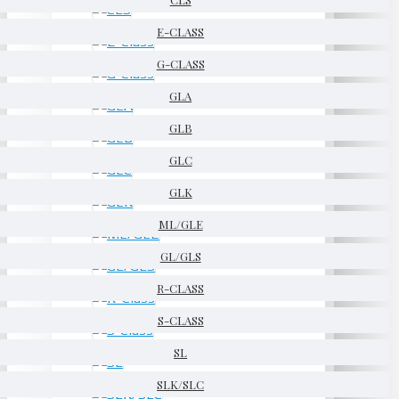
E-CLASS
G-CLASS
GLA
GLB
GLC
GLK
ML/GLE
GL/GLS
R-CLASS
S-CLASS
SL
SLK/SLC