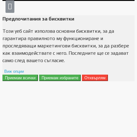
Предпочитания за бисквитки
Този уеб сайт използва основни бисквитки, за да
гарантира правилното му функциониране и
проследяващи маркетингови бисквитки, за да разбере
как взаимодействате с него. Последните ще се задават
само след вашето съгласие.
Виж опции
Приемам всички
Приемам избраните
Отхвърлям
Препочитания за реклами
Данни за потребление
Маркетинг
Анализ
Функционалност
Съхранение на персонализация
Сигурност
Поверителност и лични данни