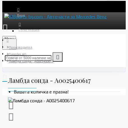
Вход
Регистрация
Menu
Производител
Daimler AG
Ламбда сонда - A0025400617
Ламбда сонда - A0025400617
Вашата количка е празна!