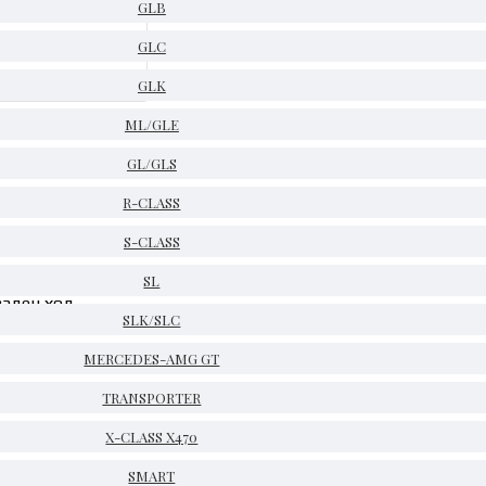
GLB
GLC
GLK
ML/GLE
GL/GLS
R-CLASS
S-CLASS
ески стъкла, 4x или 6x, електрически
SL
заден ход
SLK/SLC
MERCEDES-AMG GT
TRANSPORTER
X-CLASS X470
SMART