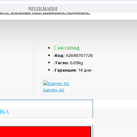
ДРУГИ МАРКИ
да се извърши програмиране/кодиране.
НА СКЛАД
Код:
A2048707726
Тегло:
0.09kg
Гаранция:
14 дни
Daimler AG
ЧКА