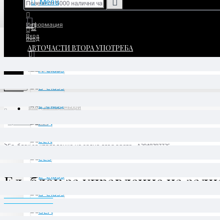
Menu
Информация
Вход
Вход
АВТОЧАСТИ ВТОРА УПОТРЕБА
Регистрация
Регистрация
Menu
Вход за партньори
Производител
Daimler AG
Ел. блок за управление на задна лява врата - A2048707726
Ел. блок за управление на задн