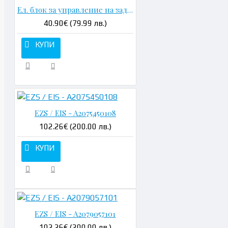
Ел. блок за управление на задна лява врата - A2129003906
40.90€ (79.99 лв.)
КУПИ
EZS / EIS - A2075450108
102.26€ (200.00 лв.)
КУПИ
EZS / EIS - A2079057101
102.26€ (200.00 лв.)