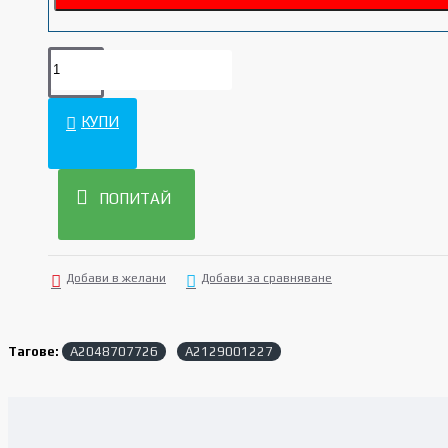
КУПИ
ПОПИТАЙ
Добави в желани
Добави за сравняване
Тагове:
A2048707726
A2129001227