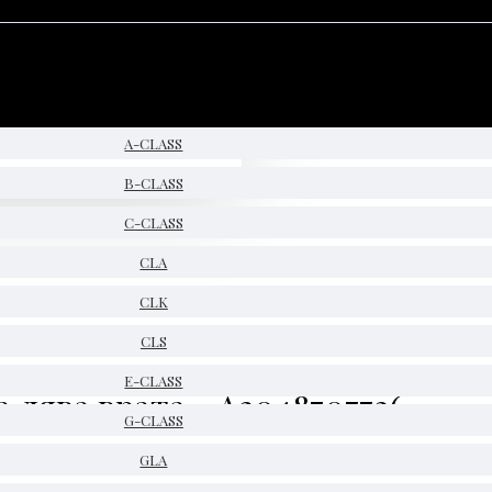
A-CLASS
B-CLASS
C-CLASS
CLA
CLK
CLS
E-CLASS
а лява врата - A2048707726
G-CLASS
GLA