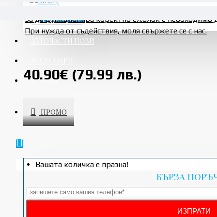
За да функционира коректно ел.блок е необходимо 
При нужда от съдействия, моля свържете се с нас.
АВТОЧАСТИ НОВИ
АКСЕСОАРИ
40.90€ (79.99 лв.)
УСЛУГИ
ПРОМО
Вашата количка е празна!
БЪРЗА ПОРЪ