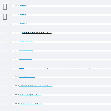
ОПИСАНИЕ
Валидно за следните кодове на оборудване:
584 - Електрически стъкла, 2x задни, електрич
стъкла с комфортно задействане и функция за 
808 - AEJ X7/1
809 - AEJ X8/1
Взаимозаменяеми номера: A2129001227