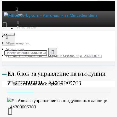
Вход
Регистрация
Menu
Производител
Daimler AG
Ел. блок за управление на въздушни възглавници - A4709005703
Ел. блок за управление на въздушни
възглавници - A4709005703
Вашата количка е празна!