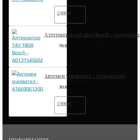
КУПИ
Алтернатор 14V 180A Bosch - A013154560
76.69€ (149.99 лв.)
Антенен усилвател - A1669061200
30.68€ (60.00 лв.)
КУПИ
ИНФОРМАЦИЯ