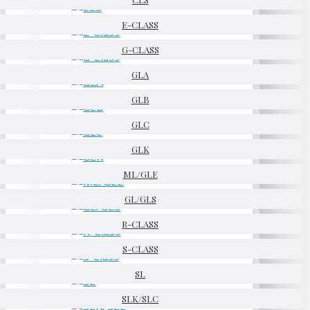
E-CLASS
G-CLASS
GLA
GLB
GLC
GLK
ML/GLE
GL/GLS
R-CLASS
S-CLASS
SL
SLK/SLC