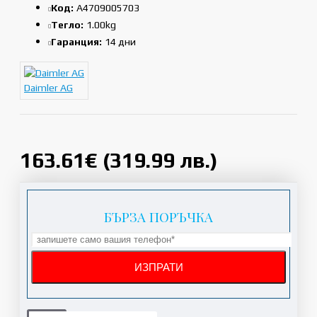
Код:
A4709005703
Тегло:
1.00kg
Гаранция:
14 дни
Daimler AG
163.61€ (319.99 лв.)
БЪРЗА ПОРЪЧКА