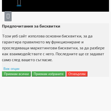
Предпочитания за бисквитки
Този уеб сайт използва основни бисквитки, за да
гарантира правилното му функциониране и
проследяващи маркетингови бисквитки, за да разбере
как взаимодействате с него. Последните ще се задават
само след вашето съгласие.
Виж опции
Приемам всички
Приемам избраните
Отхвърлям
Препочитания за реклами
Данни за потребление
Маркетинг
Анализ
Функционалност
Съхранение на персонализация
Сигурност