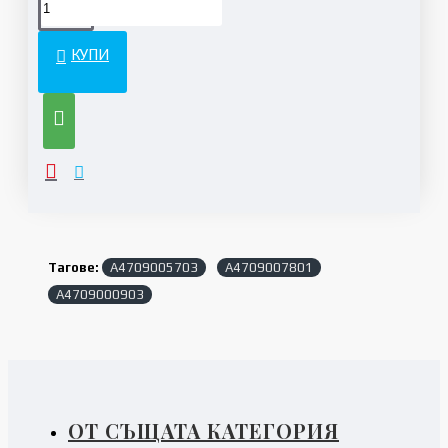
КУПИ
Тагове:
A4709005703
A4709007801
A4709000903
ОТ СЪЩАТА КАТЕГОРИЯ