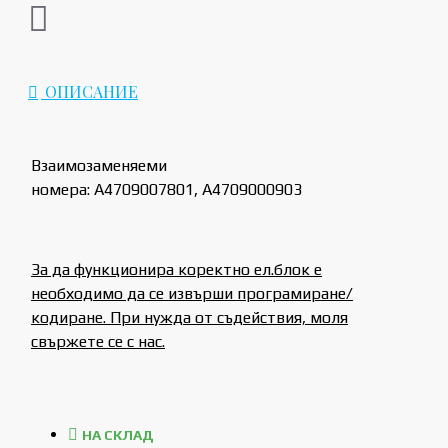
ОПИСАНИЕ
Взаимозаменяеми
номера: A4709007801, A4709000903
За да функционира коректно ел.блок е
необходимо да се извърши програмиране/
кодиране. При нужда от съдействия, моля
свържете се с нас.
НА СКЛАД