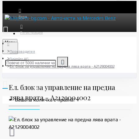
Вход
Регистрация
Menu
Производител
Daimler AG
Ел. блок за управление на предна лява врата - A2129004002
Ел. блок за управление на предна
лява врата - A2129004002
Вашата количка е празна!