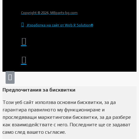
Copyright © 2024, MBparts-bg.com
Изработка на сайт от Web R Solution®
Предпочитания за бисквитки
Този уеб сайт използва основни бисквитки, за да
гарантира правилното му функциониране и
проследяващи маркетингови бисквитки, за да разбере
как взаимодействате с него. Последните ще се задават
само след вашето съгласие.