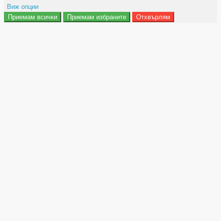
Виж опции
Приемам всички
Приемам избраните
Отхвърлям
Препочитания за реклами
Данни за потребление
Маркетинг
Анализ
Функционалност
Съхранение на персонализация
Сигурност
Поверителност и лични данни