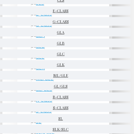
E-CLASS
G-CLASS
GLA
GLB
GLC
GLK
ML/GLE
GL/GLS
R-CLASS
S-CLASS
SL
SLK/SLC