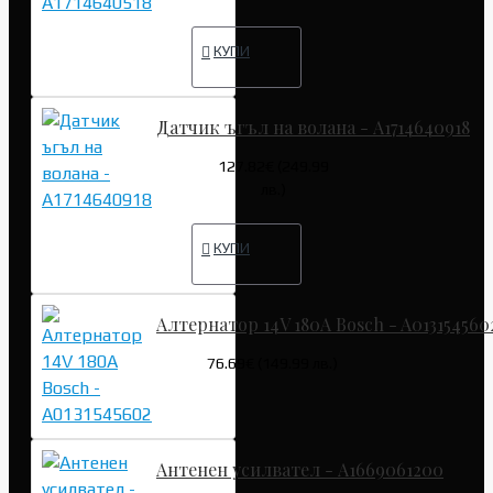
КУПИ
Датчик ъгъл на волана - A1714640918
127.82€ (249.99
лв.)
КУПИ
Алтернатор 14V 180A Bosch - A013154560
76.69€ (149.99 лв.)
Антенен усилвател - A1669061200