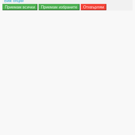
Виж опции
Приемам всички
Приемам избраните
Отхвърлям
Препочитания за реклами
Данни за потребление
Маркетинг
Анализ
Функционалност
Съхранение на персонализация
Сигурност
Поверителност и лични данни