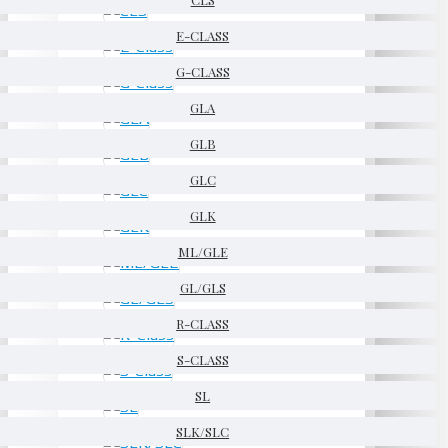
E-CLASS
G-CLASS
GLA
GLB
GLC
GLK
ML/GLE
GL/GLS
R-CLASS
S-CLASS
SL
SLK/SLC