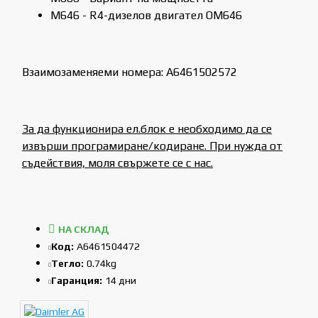
M646 - R4-дизелов двигател OM646
Взаимозаменяеми номера: A6461502572
За да функционира ел.блок е необходимо да се
извърши програмиране/кодиране. При нужда от
съдействия, моля свържете се с нас.
НА СКЛАД
Код:
A6461504472
Тегло:
0.74kg
Гаранция:
14 дни