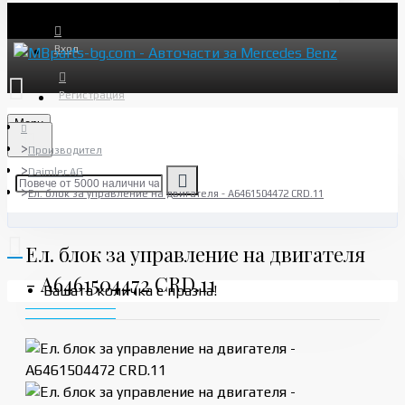
Вход
Регистрация
Menu
Производител
Daimler AG
Ел. блок за управление на двигателя - A6461504472 CRD.11
Ел. блок за управление на двигателя
- A6461504472 CRD.11
Вашата количка е празна!