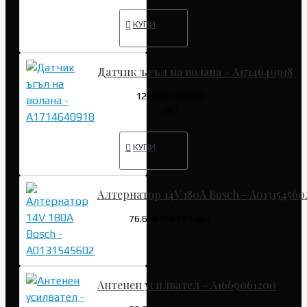
КУПИ
Датчик ъгъл на волана - A1714640918
127.82€ (249.99
лв.)
КУПИ
Алтернатор 14V 180A Bosch - A013154560
76.69€ (149.99 лв.)
Антенен усилвател - A1669061200