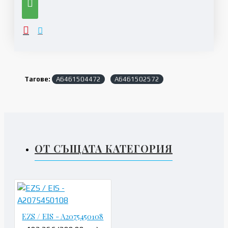
Тагове:
A6461504472
A6461502572
ОТ СЪЩАТА КАТЕГОРИЯ
EZS / EIS - A2075450108