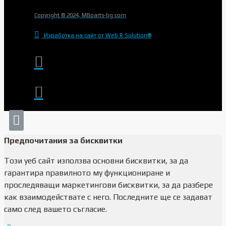
Copyright © 2024, MBparts-bg.com
Изработка на сайт от Web R Solution®
Предпочитания за бисквитки
Този уеб сайт използва основни бисквитки, за да
гарантира правилното му функциониране и
проследяващи маркетингови бисквитки, за да разбере
как взаимодействате с него. Последните ще се задават
само след вашето съгласие.