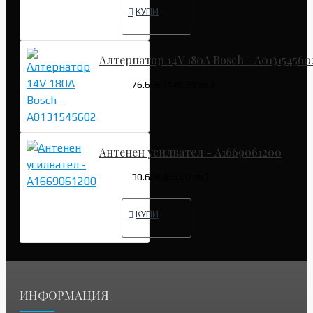
КУПИ
Алтернатор 14V 180A Bosch - A013154560
76.69€ (149.99 лв.)
Антенен усилвател - A1669061200
30.68€ (60.00 лв.)
КУПИ
ИНФОРМАЦИЯ