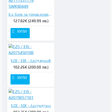
Ел. блок за управление на двигателя - A2711531779 5WK90449
127.82€ (249.99 лв.)
КУПИ
EZS / EIS - A2075450108
102.26€ (200.00 лв.)
КУПИ
EZS / EIS - A2079057101