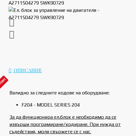
ОПИСАНИЕ
РПАН
Валидно за следните кодове на оборудване:
F204 - MODEL SERIES 204
За да функционира ел.блок е необходимо да се
извърши програмиране/кодиране. При нужда от
съдействия, моля свържете се с нас.