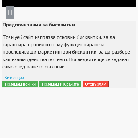
Предпочитания за бисквитки
Този уеб сайт използва основни бисквитки, за да
гарантира правилното му функциониране и
проследяващи маркетингови бисквитки, за да разбере
как взаимодействате с него. Последните ще се задават
само след вашето съгласие.
Виж опции
Приемам всички
Приемам избраните
Отхвърлям
Препочитания за реклами
Данни за потребление
Маркетинг
Анализ
Функционалност
Съхранение на персонализация
Сигурност
Поверителност и лични данни