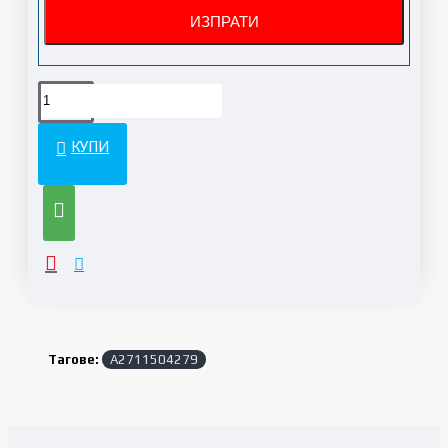
КУПИ
Тагове:
A2711504279