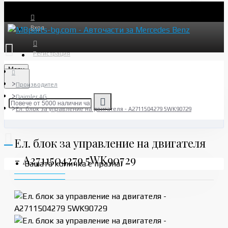
Вход
Регистрация
Menu
Производител
Daimler AG
Ел. блок за управление на двигателя - A2711504279 5WK90729
Ел. блок за управление на двигателя
- A2711504279 5WK90729
Вашата количка е празна!