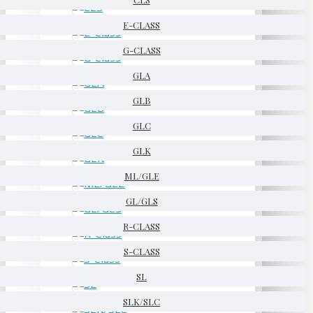
E-CLASS
G-CLASS
GLA
GLB
GLC
GLK
ML/GLE
GL/GLS
R-CLASS
S-CLASS
SL
SLK/SLC