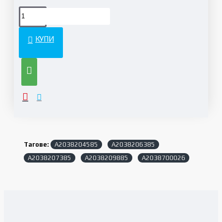
КУПИ
Тагове:
A2038204585
A2038206385
A2038207385
A2038209885
A2038700026