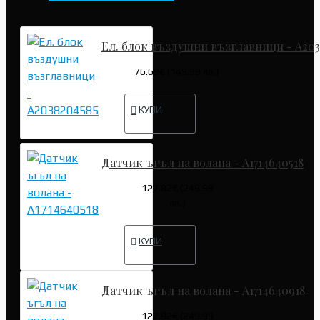
Ел. блок въздушни възглавници - A203
76.69€ (149.99 лв.)
КУПИ
Датчик ъгъл на волана - A1714640518
127.82€ (249.99
лв.)
КУПИ
Датчик ъгъл на волана - A1714640918
127.82€ (249.99