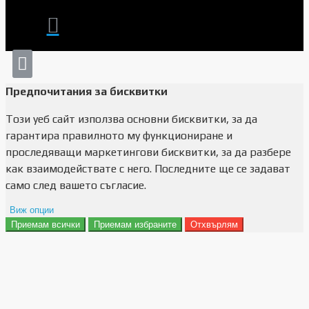
Предпочитания за бисквитки
Този уеб сайт използва основни бисквитки, за да
гарантира правилното му функциониране и
проследяващи маркетингови бисквитки, за да разбере
как взаимодействате с него. Последните ще се задават
само след вашето съгласие.
Виж опции
Приемам всички
Приемам избраните
Отхвърлям
Препочитания за реклами
Данни за потребление
Маркетинг
Анализ
Функционалност
Съхранение на персонализация