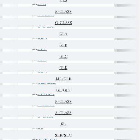
E-CLASS
G-CLASS
GLA
GLB
GLC
GLK
ML/GLE
GL/GLS
R-CLASS
S-CLASS
SL
SLK/SLC