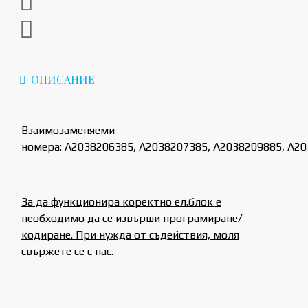
ОПИСАНИЕ
Взаимозаменяеми
номера: A2038206385, A2038207385, A2038209885, A2
За да функционира коректно ел.блок е
необходимо да се извърши програмиране/
кодиране. При нужда от съдействия, моля
свържете се с нас.