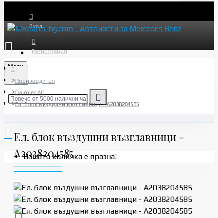
Вход
Регистрация
Menu
Производител
Daimler AG
Ел. блок въздушни възглавници - A2038204585
Ел. блок въздушни възглавници -
A2038204585
Вашата количка е празна!