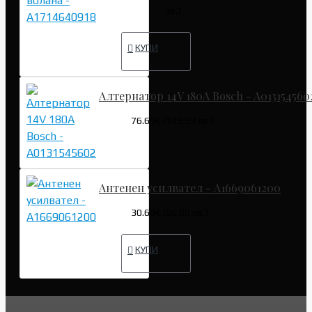
лв.)
КУПИ
Алтернатор 14V 180A Bosch - A013154560
76.69€ (149.99 лв.)
Антенен усилвател - A1669061200
30.68€ (60.00 лв.)
КУПИ