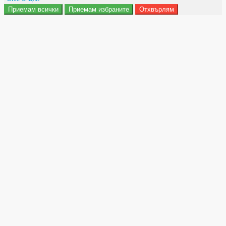
Приемам всички
Приемам избраните
Отхвърлям
Препочитания за реклами
Данни за потребление
Маркетинг
Анализ
Функционалност
Съхранение на персонализация
Сигурност
Поверителност и лични данни