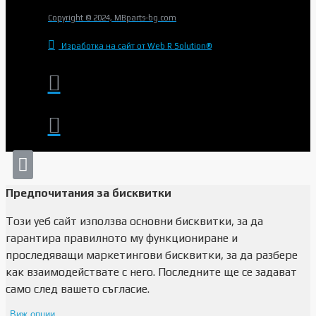
Copyright © 2024, MBparts-bg.com
Изработка на сайт от Web R Solution®
Предпочитания за бисквитки
Този уеб сайт използва основни бисквитки, за да
гарантира правилното му функциониране и
проследяващи маркетингови бисквитки, за да разбере
как взаимодействате с него. Последните ще се задават
само след вашето съгласие.
Виж опции