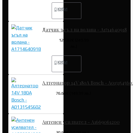
КУПИ
Датчик ъгъл на волана - A1714640918
127.82€ (249.99
лв.)
КУПИ
Алтернатор 14V 180A Bosch - A013154560
76.69€ (149.99 лв.)
Антенен усилвател - A1669061200
30.68€ (60.00 лв.)