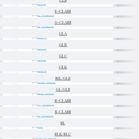
E-CLASS
G-CLASS
GLA
GLB
GLC
GLK
ML/GLE
GL/GLS
R-CLASS
S-CLASS
SL
SLK/SLC