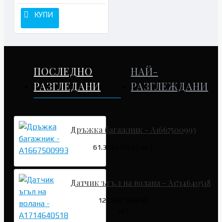
КУПИ
ПОСЛЕДНО
НАЙ-
РАЗГЛЕДАНИ
РАЗГЛЕЖДАНИ
Дръжка багажник - A1667500993
61.36€ (120.01 лв.)
Датчик ъгъл на волана - A1714640518
127.82€ (249.99
лв.)