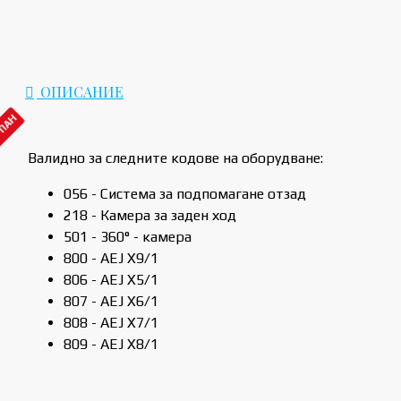
ОПИСАНИЕ
РПАН
Валидно за следните кодове на оборудване:
056 - Система за подпомагане отзад
218 - Камера за заден ход
501 - 360° - камера
800 - AEJ X9/1
806 - AEJ X5/1
807 - AEJ X6/1
808 - AEJ X7/1
809 - AEJ X8/1