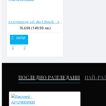
Н
Алтернатор 14V 180A Bosch - A0131545602
76.69€ (149.99 лв.)
КУПИ
ПОСЛЕДНО РАЗГЛЕДАНИ
НАЙ-РА