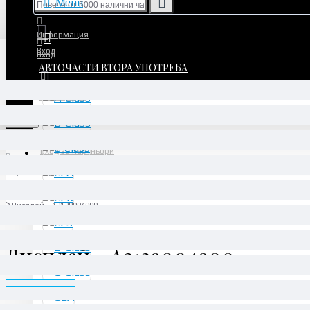
Menu
Информация
Вход
Вход
АВТОЧАСТИ ВТОРА УПОТРЕБА
Регистрация
Регистрация
Menu
Вход за партньори
Производител
Daimler AG
Дисплей - A2129004900
Дисплей - A2129004900