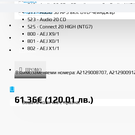
510 - Audio 20 CD с CD чейнджър 6х, Radio AUDI
511 - Audio 50 APS вкл. DVD-чейнджър
523 - Audio 20 CD
АВТОЧАСТИ НОВИ
525 - Connect 20 HIGH (NTG7)
800 - AEJ X9/1
АКСЕСОАРИ
801 - AEJ X0/1
802 - AEJ X1/1
УСЛУГИ
ПРОМО
Взаимозаменяеми номера: A2129008707, A21290091
61.36€ (120.01 лв.)
Вашата количка е празна!