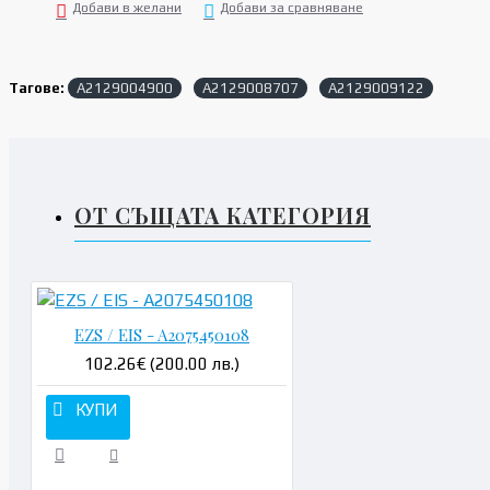
Добави в желани
Добави за сравняване
Тагове:
A2129004900
A2129008707
A2129009122
ОТ СЪЩАТА КАТЕГОРИЯ
EZS / EIS - A2075450108
102.26€ (200.00 лв.)
КУПИ