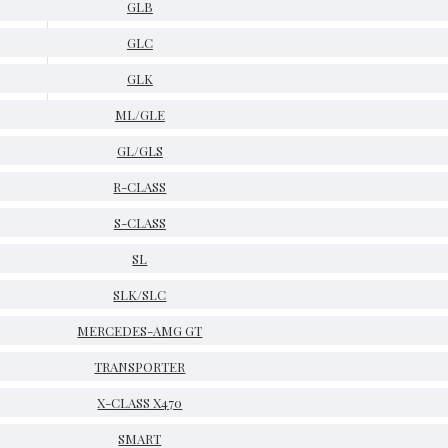
GLB
GLC
GLK
ML/GLE
GL/GLS
R-CLASS
S-CLASS
SL
SLK/SLC
MERCEDES-AMG GT
TRANSPORTER
X-CLASS X470
SMART