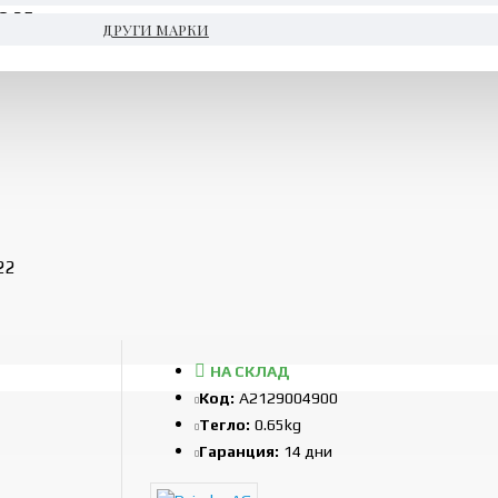
O 25
ДРУГИ МАРКИ
22
НА СКЛАД
Код:
A2129004900
Тегло:
0.65kg
Гаранция:
14 дни