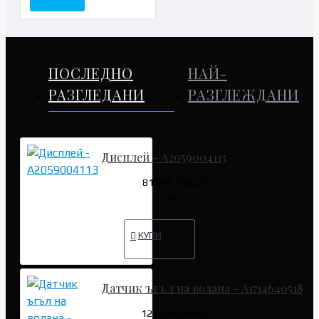
ПОСЛЕДНО
НАЙ-
РАЗГЛЕДАНИ
РАЗГЛЕЖДАНИ
Дисплей - A2059004113
81.81€ (160.01
лв.)
КУПИ
Датчик ъгъл на волана - A1714640518
127.82€ (249.99