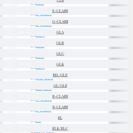
E-CLASS
G-CLASS
GLA
GLB
GLC
GLK
ML/GLE
GL/GLS
R-CLASS
S-CLASS
SL
SLK/SLC