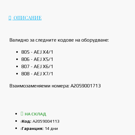
ОПИСАНИЕ
Валидно за следните кодове на оборудване:
805 - AEJ X4/1
806 - AEJ X5/1
807 - AEJ X6/1
808 - AEJ X7/1
Взаимозаменяеми номера: A2059001713
НА СКЛАД
Код:
A2059004113
Гаранция:
14 дни