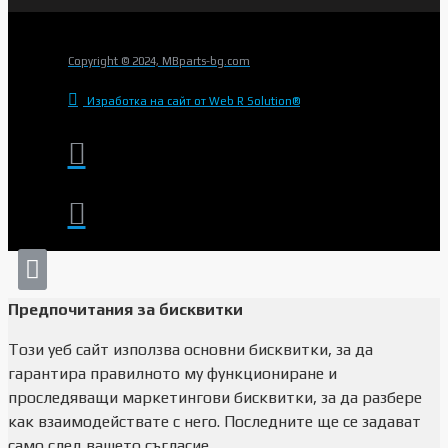
Copyright © 2024, MBparts-bg.com
Изработка на сайт от Web R Solution®
Предпочитания за бисквитки
Този уеб сайт използва основни бисквитки, за да
гарантира правилното му функциониране и
проследяващи маркетингови бисквитки, за да разбере
как взаимодействате с него. Последните ще се задават
само след вашето съгласие.