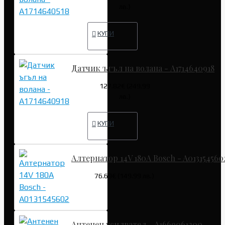
лв.)
КУПИ
Датчик ъгъл на волана - A1714640918
127.82€ (249.99
лв.)
КУПИ
Алтернатор 14V 180A Bosch - A013154560
76.69€ (149.99 лв.)
Антенен усилвател - A1669061200