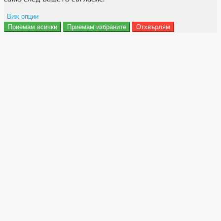
Виж опции
Приемам всички
Приемам избраните
Отхвърлям
Препочитания за реклами
Данни за потребление
Маркетинг
Анализ
Функционалност
Съхранение на персонализация
Сигурност
Поверителност и лични данни