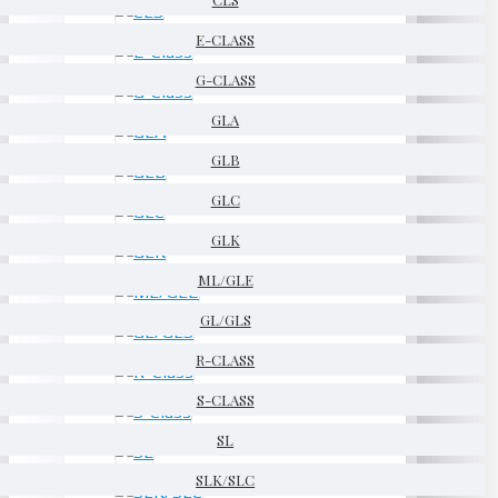
E-CLASS
G-CLASS
GLA
GLB
GLC
GLK
ML/GLE
GL/GLS
R-CLASS
S-CLASS
SL
SLK/SLC