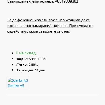
Взаимозаменяеми номера: A6519009302
За да функционира ел.блок е необходимо да се
извърши програмиране/кодиране. При нужда от
съдействия, моля свържете се с нас.
НА СКЛАД
Код:
A6511501879
Тегло:
0.80kg
Гаранция:
14 дни
Daimler AG