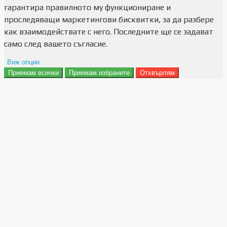
гарантира правилното му функциониране и
проследяващи маркетингови бисквитки, за да разбере
как взаимодействате с него. Последните ще се задават
само след вашето съгласие.
Виж опции
Приемам всички
Приемам избраните
Отхвърлям
Препочитания за реклами
Данни за потребление
Маркетинг
Анализ
Функционалност
Съхранение на персонализация
Сигурност
Поверителност и лични данни