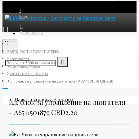
Вход
Регистрация
Menu
АВТОЧАСТИ ВТОРА УПОТРЕБА
Transporter
Vito/Viano/V-Class
W639 01/2003 - 10/2014
Ел. блок за управление на двигателя - A6511501879 CRD2.20
Вашата количка е празна!
Ел. блок за управление на двигателя
- A6511501879 CRD2.20