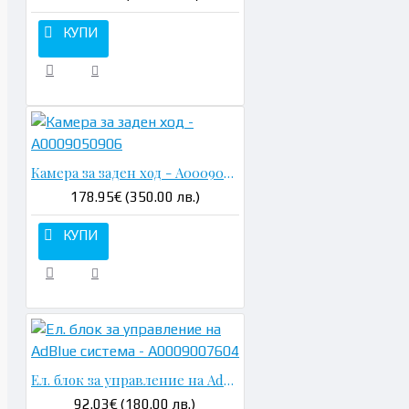
КУПИ
Камера за заден ход - A0009050906
178.95€ (350.00 лв.)
КУПИ
Ел. блок за управление на AdBlue система - A0009007604
92.03€ (180.00 лв.)