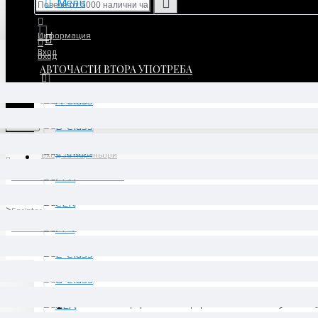
Menu
Информация
Вход
Вход
АВТОЧАСТИ ВТОРА УПОТРЕБА
Регистрация
Регистрация
Menu
Вход за партньори
АВТОЧАСТИ ВТОРА УПОТРЕБА
Transporter
Sprinter
907/910 06/2018 -
Камера за заден ход - A0009005024
Камера за заден ход - A000900