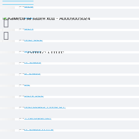
ОПИСАНИЕ
Валидно за следните кодове на оборудване:
050 - AEJ X9/2
218 - Камера за заден ход
Взаимозаменяеми номера: A0009001823