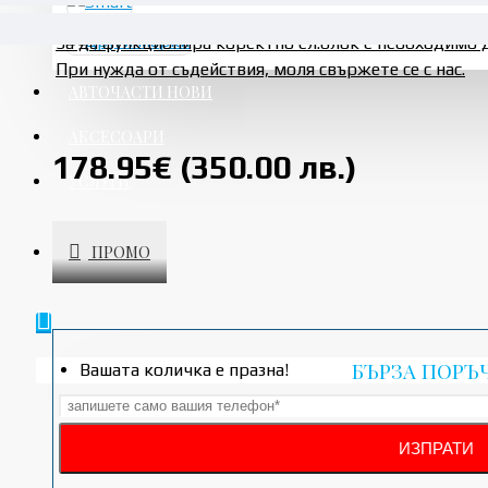
За да функционира коректно ел.блок е необходимо 
При нужда от съдействия, моля свържете се с нас.
АВТОЧАСТИ НОВИ
АКСЕСОАРИ
178.95€ (350.00 лв.)
УСЛУГИ
ПРОМО
БЪРЗА ПОРЪ
Вашата количка е празна!