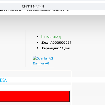
ДРУГИ МАРКИ
да се извърши програмиране/кодиране.
НА СКЛАД
Код:
A0009005024
Гаранция:
14 дни
Daimler AG
ЧКА