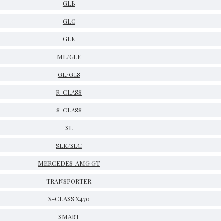
GLB
GLC
GLK
ML/GLE
GL/GLS
R-CLASS
S-CLASS
SL
SLK/SLC
MERCEDES-AMG GT
TRANSPORTER
X-CLASS X470
SMART