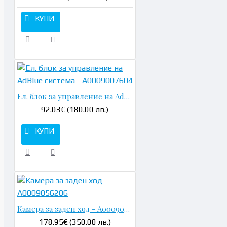
КУПИ
Ел. блок за управление на AdBlue система - A0009007604
92.03€ (180.00 лв.)
КУПИ
Камера за заден ход - A0009056206
178.95€ (350.00 лв.)