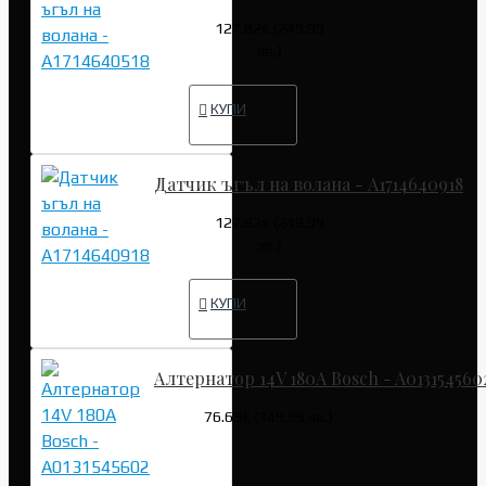
127.82€ (249.99
лв.)
КУПИ
Датчик ъгъл на волана - A1714640918
127.82€ (249.99
лв.)
КУПИ
Алтернатор 14V 180A Bosch - A013154560
76.69€ (149.99 лв.)