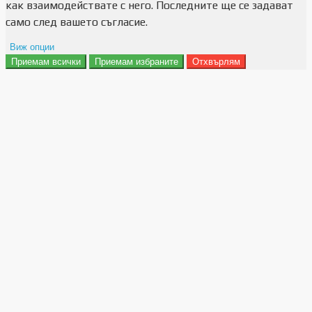
как взаимодействате с него. Последните ще се задават
само след вашето съгласие.
Виж опции
Приемам всички
Приемам избраните
Отхвърлям
Препочитания за реклами
Данни за потребление
Маркетинг
Анализ
Функционалност
Съхранение на персонализация
Сигурност
Поверителност и лични данни