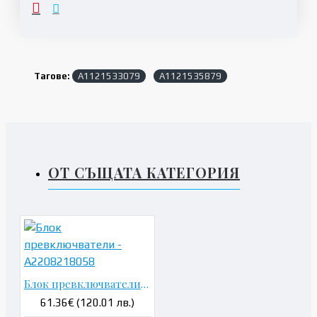
Тагове:
A1121533079
A1121535879
ОТ СЪЩАТА КАТЕГОРИЯ
Блок превключватели - A2208218058
61.36€ (120.01 лв.)