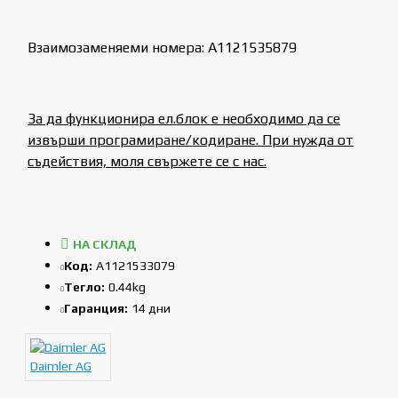
Взаимозаменяеми номера: A1121535879
За да функционира ел.блок е необходимо да се
извърши програмиране/кодиране. При нужда от
съдействия, моля свържете се с нас.
НА СКЛАД
Код:
A1121533079
Тегло:
0.44kg
Гаранция:
14 дни
Daimler AG