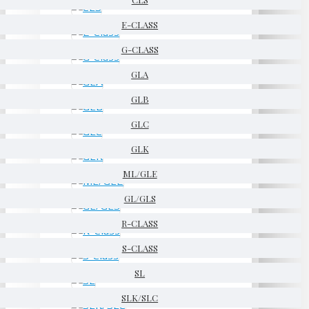
E-CLASS
G-CLASS
GLA
GLB
GLC
GLK
ML/GLE
GL/GLS
R-CLASS
S-CLASS
SL
SLK/SLC