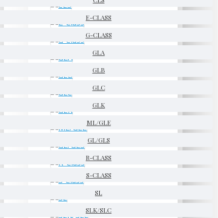
E-CLASS
G-CLASS
GLA
GLB
GLC
GLK
ML/GLE
GL/GLS
R-CLASS
S-CLASS
SL
SLK/SLC