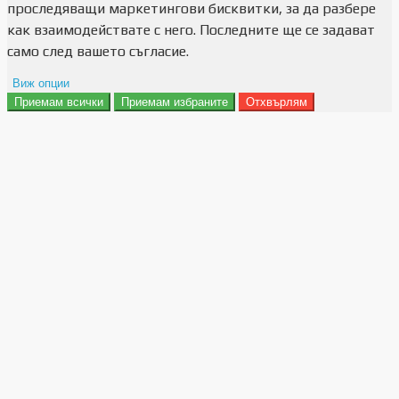
проследяващи маркетингови бисквитки, за да разбере
как взаимодействате с него. Последните ще се задават
само след вашето съгласие.
Виж опции
Приемам всички
Приемам избраните
Отхвърлям
Препочитания за реклами
Данни за потребление
Маркетинг
Анализ
Функционалност
Съхранение на персонализация
Сигурност
Поверителност и лични данни