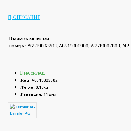
ОПИСАНИЕ
Взаимозаменяеми
номера: A6519002203, A6519000900, A6519007803, A6
НА СКЛАД
Код:
A6519005502
Тегло:
0.13kg
Гаранция:
14 дни
Daimler AG