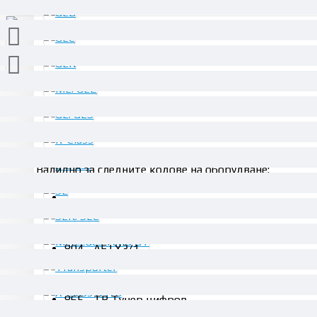
ОПИСАНИЕ
Валидно за следните кодове на оборудване:
802 - AEJ X1/1
803 - AEJ X2/1
804 - AEJ X3/1
805 - AEJ X4/1
863 - Телевизионен тунер цифров/аналогов
865 - ТВ Тунер цифров