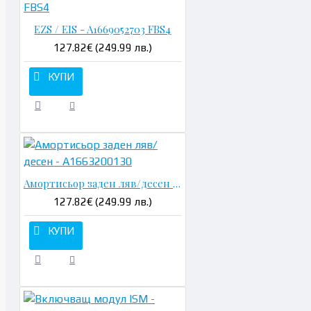
EZS / EIS - A1669052703 FBS4
127.82€ (249.99 лв.)
КУПИ
Амортисьор заден ляв/десен - A1663200130
127.82€ (249.99 лв.)
КУПИ