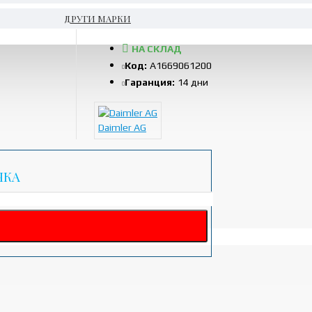
ДРУГИ МАРКИ
НА СКЛАД
Код:
A1669061200
Гаранция:
14 дни
Daimler AG
ЧКА