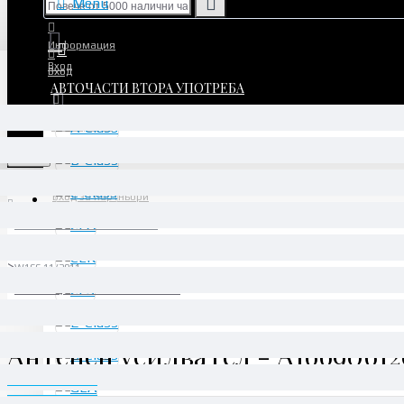
Menu
Информация
Вход
Вход
АВТОЧАСТИ ВТОРА УПОТРЕБА
Регистрация
Регистрация
Menu
Вход за партньори
АВТОЧАСТИ ВТОРА УПОТРЕБА
ML/GLE
W166 11/2011 -
Антенен усилвател - A1669061200
Антенен усилвател - A1669061