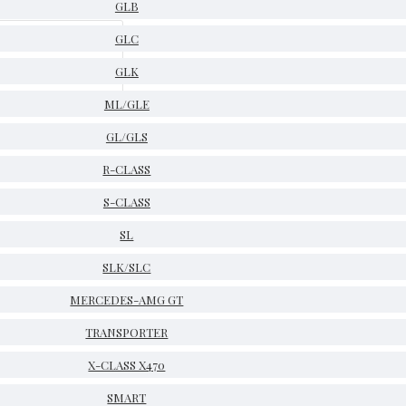
GLB
GLC
GLK
ML/GLE
GL/GLS
R-CLASS
S-CLASS
SL
SLK/SLC
MERCEDES-AMG GT
TRANSPORTER
X-CLASS X470
SMART