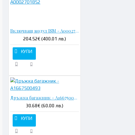
Н
Включващ модул ISM - A0002701852
204.52€ (400.01 лв.)
КУПИ
Дръжка багажник - A1667500493
30.68€ (60.00 лв.)
КУПИ