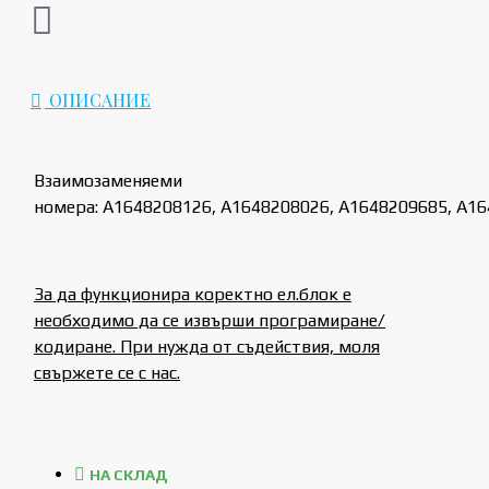
ОПИСАНИЕ
Взаимозаменяеми
номера: A1648208126, A1648208026, A1648209685, A1
За да функционира коректно ел.блок е
необходимо да се извърши програмиране/
кодиране. При нужда от съдействия, моля
свържете се с нас.
НА СКЛАД