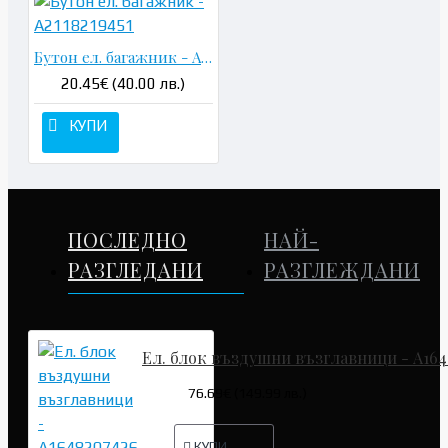
Бутон ел. багажник - A2118219451
20.45€ (40.00 лв.)
КУПИ
ПОСЛЕДНО
НАЙ-
РАЗГЛЕДАНИ
РАЗГЛЕЖДАНИ
Ел. блок въздушни възглавници - A164
76.69€ (149.99 лв.)
КУПИ