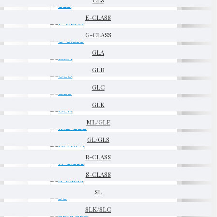
E-CLASS
G-CLASS
GLA
GLB
GLC
GLK
ML/GLE
GL/GLS
R-CLASS
S-CLASS
SL
SLK/SLC