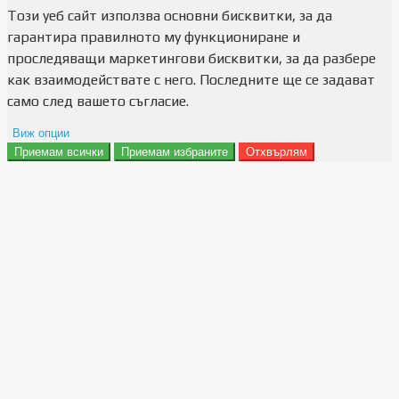
Този уеб сайт използва основни бисквитки, за да
гарантира правилното му функциониране и
проследяващи маркетингови бисквитки, за да разбере
как взаимодействате с него. Последните ще се задават
само след вашето съгласие.
Виж опции
Приемам всички
Приемам избраните
Отхвърлям
Препочитания за реклами
Данни за потребление
Маркетинг
Анализ
Функционалност
Съхранение на персонализация
Сигурност
Поверителност и лични данни