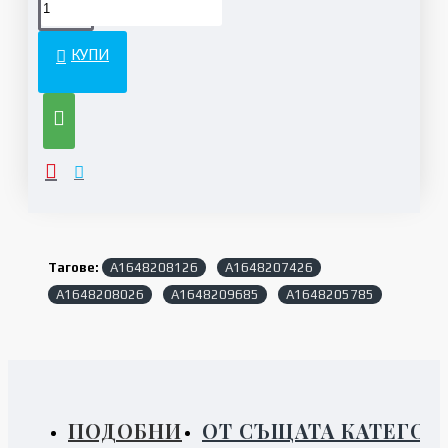
КУПИ
Тагове:
A1648208126
A1648207426
A1648208026
A1648209685
A1648205785
ПОДОБНИ
ОТ СЪЩАТА КАТЕГОР