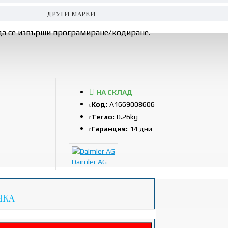
ДРУГИ МАРКИ
да се извърши програмиране/кодиране.
НА СКЛАД
Код:
A1669008606
Тегло:
0.26kg
Гаранция:
14 дни
Daimler AG
ЧКА