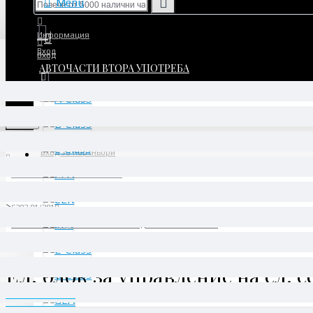
Menu
Информация
Вход
Вход
АВТОЧАСТИ ВТОРА УПОТРЕБА
Регистрация
Регистрация
Menu
Вход за партньори
АВТОЧАСТИ ВТОРА УПОТРЕБА
ML/GLE
C292 01/2018 -
Ел. блок за управление на ел. седалка - A1669008606
Ел. блок за управление на ел. 