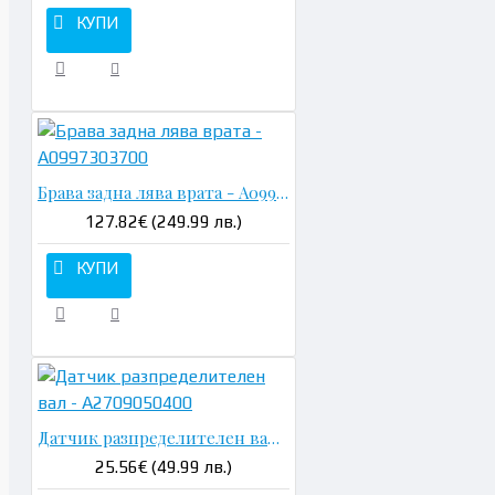
КУПИ
Брава задна лява врата - A0997303700
127.82€ (249.99 лв.)
КУПИ
Датчик разпределителен вал - A2709050400
25.56€ (49.99 лв.)