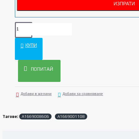
КУПИ
ПОПИТАЙ
Добави в желани
Добави за сравняване
Тагове:
A1669008606
A1669001108