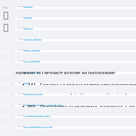
ОПИСАНИЕ
Валидно за следните кодове на оборудване:
241 - Седалка на водача отляво електрорегул
275 - Пакет Memory (седалка на водача, корми
864 - Мултимедийна развлекателна система в з
866 - Подготовка за мултимед. развлекат. с-ма 
Взаимозаменяеми номера: A1669001108