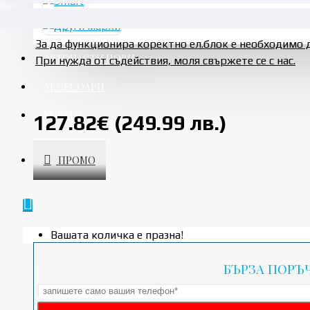
За да функционира коректно ел.блок е необходимо 
АВТОЧАСТИ НОВИ
При нужда от съдействия, моля свържете се с нас.
АКСЕСОАРИ
УСЛУГИ
127.82€ (249.99 лв.)
ПРОМО
Вашата количка е празна!
БЪРЗА ПОРЪ