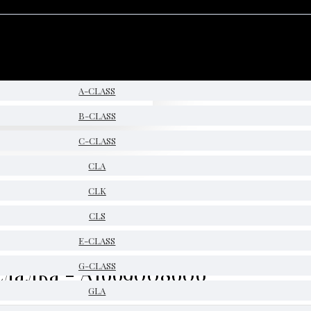
A-CLASS
B-CLASS
C-CLASS
CLA
CLK
CLS
E-CLASS
седалка - A1669008606
G-CLASS
GLA