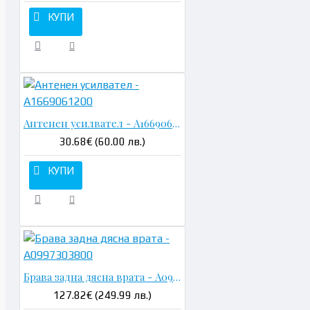
КУПИ
Антенен усилвател - A1669061200
30.68€ (60.00 лв.)
КУПИ
Брава задна дясна врата - A0997303800
127.82€ (249.99 лв.)