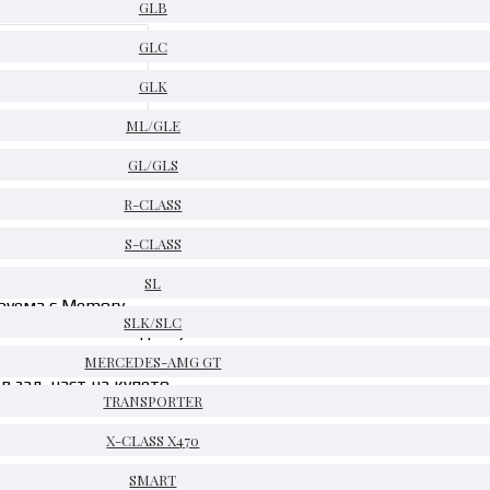
GLB
GLC
GLK
ML/GLE
GL/GLS
R-CLASS
S-CLASS
SL
ируема с Memory
SLK/SLC
лна колона и огледало)
адната част (2 екрана)
MERCEDES-AMG GT
в зад. част на купето
TRANSPORTER
X-CLASS X470
SMART