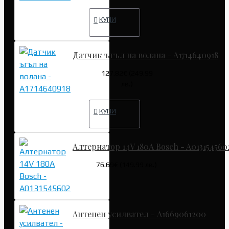
КУПИ
Датчик ъгъл на волана - A1714640918
127.82€ (249.99
лв.)
КУПИ
Алтернатор 14V 180A Bosch - A013154560
76.69€ (149.99 лв.)
Антенен усилвател - A1669061200