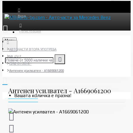
Вход
Регистрация
Menu
АВТОЧАСТИ ВТОРА УПОТРЕБА
ML/GLE
C292 01/2018 -
Антенен усилвател - A1669061200
Антенен усилвател - A1669061200
Вашата количка е празна!