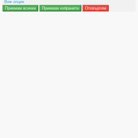
Виж опции
Приемам всички
Приемам избраните
Отхвърлям
Препочитания за реклами
Данни за потребление
Маркетинг
Анализ
Функционалност
Съхранение на персонализация
Сигурност
Поверителност и лични данни