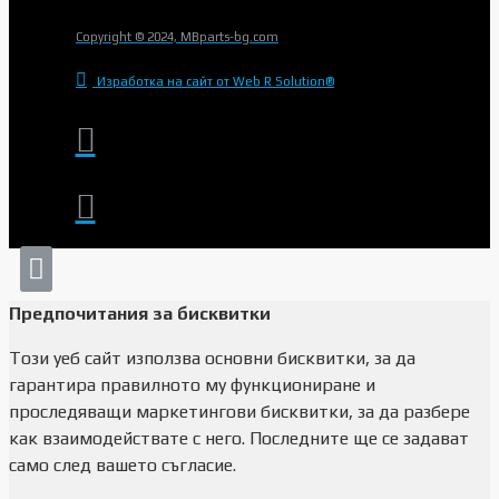
Copyright © 2024, MBparts-bg.com
Изработка на сайт от Web R Solution®
Предпочитания за бисквитки
Този уеб сайт използва основни бисквитки, за да
гарантира правилното му функциониране и
проследяващи маркетингови бисквитки, за да разбере
как взаимодействате с него. Последните ще се задават
само след вашето съгласие.