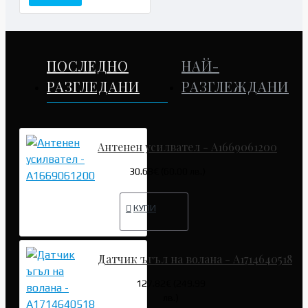
ПОСЛЕДНО
НАЙ-
РАЗГЛЕДАНИ
РАЗГЛЕЖДАНИ
Антенен усилвател - A1669061200
30.68€ (60.00 лв.)
КУПИ
Датчик ъгъл на волана - A1714640518
127.82€ (249.99
лв.)