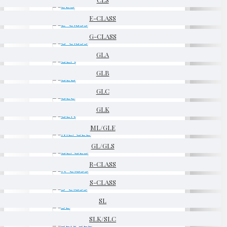
E-CLASS
G-CLASS
GLA
GLB
GLC
GLK
ML/GLE
GL/GLS
R-CLASS
S-CLASS
SL
SLK/SLC