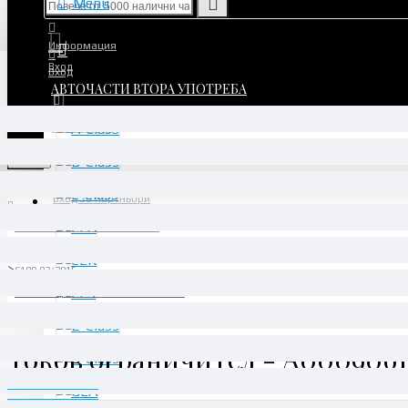
Menu
Информация
Вход
Вход
АВТОЧАСТИ ВТОРА УПОТРЕБА
Регистрация
Регистрация
Menu
Вход за партньори
АВТОЧАСТИ ВТОРА УПОТРЕБА
Mercedes-AMG GT
C190 03/2015 -
Токов ограничител - A0009061505
Токов ограничител - A0009061