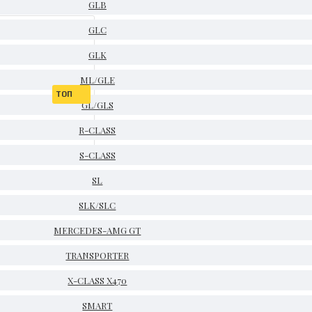
GLB
GLC
GLK
ML/GLE
ТОП
GL/GLS
R-CLASS
S-CLASS
SL
SLK/SLC
MERCEDES-AMG GT
TRANSPORTER
X-CLASS X470
SMART