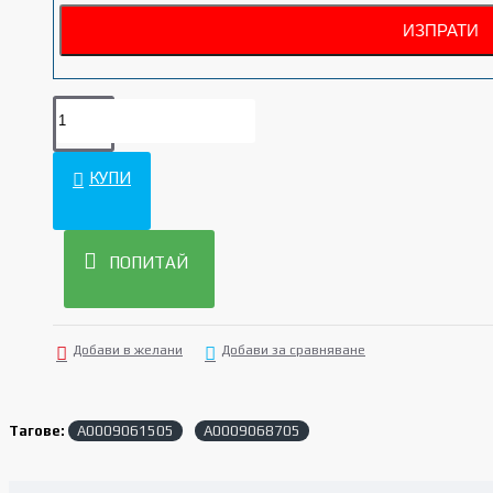
КУПИ
ПОПИТАЙ
Добави в желани
Добави за сравняване
Тагове:
A0009061505
A0009068705