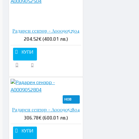
Н
Радарен сензор - A0009052504
204.52€ (400.01 лв.)
КУПИ
НОВ
Радарен сензор - A0009052804
306.78€ (600.01 лв.)
КУПИ