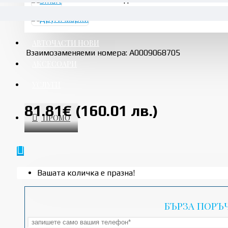
R - Right-hand drive
АВТОЧАСТИ НОВИ
Взаимозаменяеми номера: A0009068705
АКСЕСОАРИ
УСЛУГИ
81.81€ (160.01 лв.)
ПРОМО
Вашата количка е празна!
БЪРЗА ПОРЪ