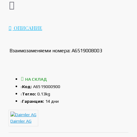
ОПИСАНИЕ
Взаимозаменяеми номера: A6519008003
НА СКЛАД
Код:
A6519000900
Тегло:
0.13kg
Гаранция:
14 дни
Daimler AG