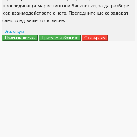
проследяващи маркетингови бисквитки, за да разбере
как взаимодействате с него. Последните ще се задават
само след вашето съгласие.
Виж опции
Приемам всички
Приемам избраните
Отхвърлям
Препочитания за реклами
Данни за потребление
Маркетинг
Анализ
Функционалност
Съхранение на персонализация
Сигурност
Поверителност и лични данни