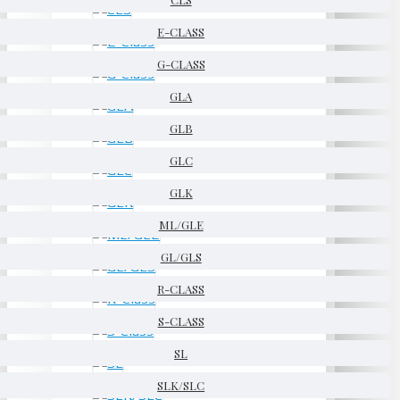
E-CLASS
G-CLASS
GLA
GLB
GLC
GLK
ML/GLE
GL/GLS
R-CLASS
S-CLASS
SL
SLK/SLC