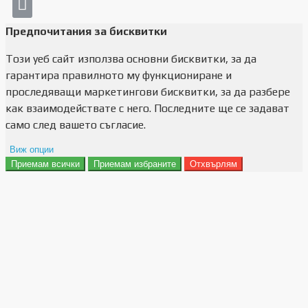
Предпочитания за бисквитки
Този уеб сайт използва основни бисквитки, за да
гарантира правилното му функциониране и
проследяващи маркетингови бисквитки, за да разбере
как взаимодействате с него. Последните ще се задават
само след вашето съгласие.
Виж опции
Приемам всички
Приемам избраните
Отхвърлям
Препочитания за реклами
Данни за потребление
Маркетинг
Анализ
Функционалност
Съхранение на персонализация
Сигурност
Поверителност и лични данни