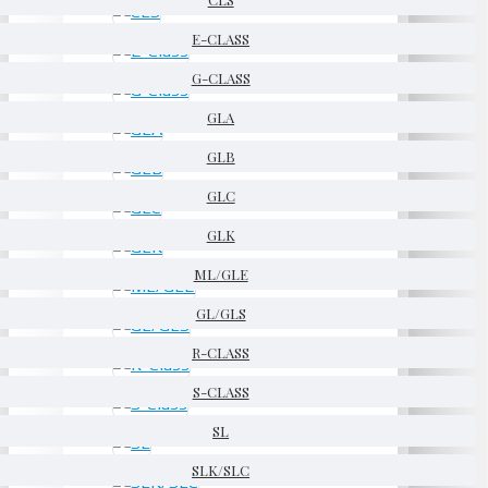
E-CLASS
G-CLASS
GLA
GLB
GLC
GLK
ML/GLE
GL/GLS
R-CLASS
S-CLASS
SL
SLK/SLC