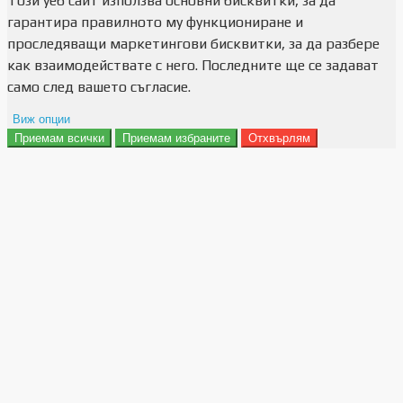
Този уеб сайт използва основни бисквитки, за да
гарантира правилното му функциониране и
проследяващи маркетингови бисквитки, за да разбере
как взаимодействате с него. Последните ще се задават
само след вашето съгласие.
Виж опции
Приемам всички
Приемам избраните
Отхвърлям
Препочитания за реклами
Данни за потребление
Маркетинг
Анализ
Функционалност
Съхранение на персонализация
Сигурност
Поверителност и лични данни