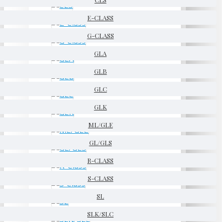
E-CLASS
G-CLASS
GLA
GLB
GLC
GLK
ML/GLE
GL/GLS
R-CLASS
S-CLASS
SL
SLK/SLC