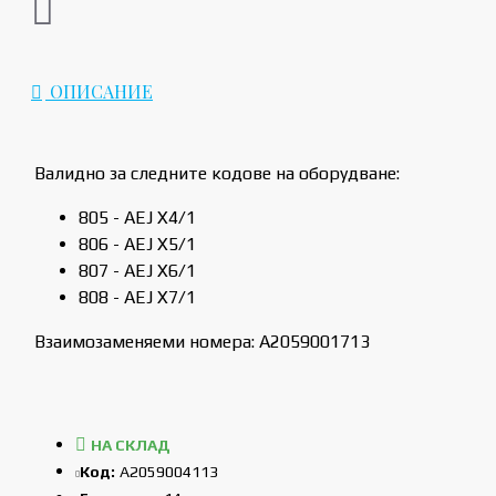
ОПИСАНИЕ
Валидно за следните кодове на оборудване:
805 - AEJ X4/1
806 - AEJ X5/1
807 - AEJ X6/1
808 - AEJ X7/1
Взаимозаменяеми номера: A2059001713
НА СКЛАД
Код:
A2059004113