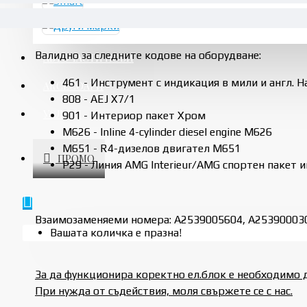
Валидно за следните кодове на оборудване:
АВТОЧАСТИ НОВИ
461 - Инструмент с индикация в мили и англ. Н
АКСЕСОАРИ
808 - AEJ X7/1
УСЛУГИ
901 - Интериор пакет Хром
M626 - Inline 4-cylinder diesel engine M626
M651 - R4-дизелов двигател M651
ПРОМО
P29 - Линия AMG Interieur/AMG спортен пакет 
Взаимозаменяеми номера: A2539005604, A25390003
Вашата количка е празна!
За да функционира коректно ел.блок е необходимо 
При нужда от съдействия, моля свържете се с нас.