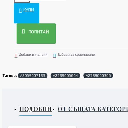
КУПИ
ПОПИТАЙ
Добави в желани
Добави за сравняване
Тагове:
A2059007133
A2539005604
A2539000306
ПОДОБНИ
ОТ СЪЩАТА КАТЕГОР