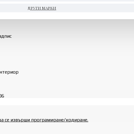
ДРУГИ МАРКИ
адпис
интериор
06
да се извърши програмиране/кодиране.