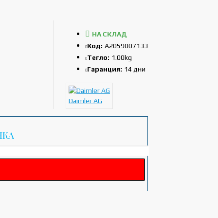
НА СКЛАД
Код:
A2059007133
Тегло:
1.00kg
Гаранция:
14 дни
Daimler AG
ЧКА