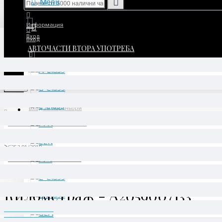
Menu
Информация
Вход
Вход
АВТОЧАСТИ ВТОРА УПОТРЕБА
Регистрация
Регистрация
Menu
Вход за партньори
АВТОЧАСТИ ВТОРА УПОТРЕБА
GLC
C253 01/2018 -
Километраж - A2059007133
Километраж - A2059007133