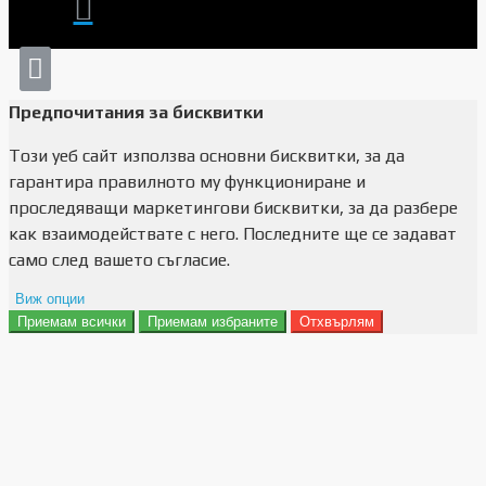
Предпочитания за бисквитки
Този уеб сайт използва основни бисквитки, за да
гарантира правилното му функциониране и
проследяващи маркетингови бисквитки, за да разбере
как взаимодействате с него. Последните ще се задават
само след вашето съгласие.
Виж опции
Приемам всички
Приемам избраните
Отхвърлям
Препочитания за реклами
Данни за потребление
Маркетинг
Анализ
Функционалност
Съхранение на персонализация
Сигурност