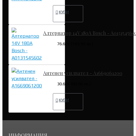
КУПИ
Алтернатор 14V 180A Bosch - A013154560
76.69€ (149.99 лв.)
Антенен усилвател - A1669061200
30.68€ (60.00 лв.)
КУПИ
ИНФОРМАЦИЯ