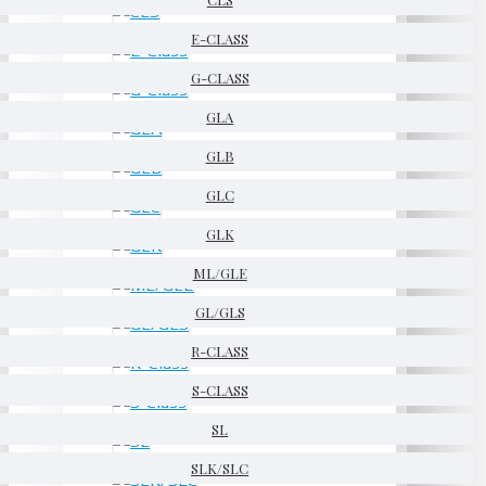
E-CLASS
G-CLASS
GLA
GLB
GLC
GLK
ML/GLE
GL/GLS
R-CLASS
S-CLASS
SL
SLK/SLC