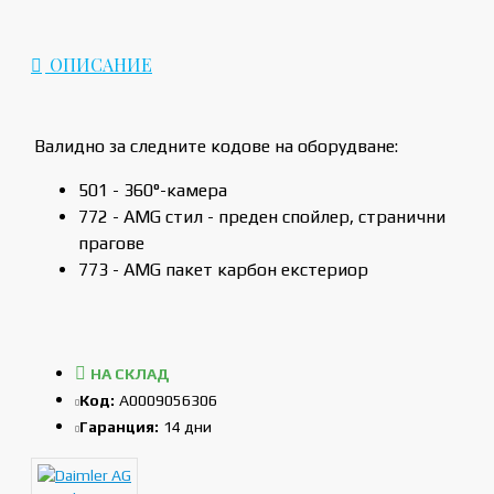
ОПИСАНИЕ
Валидно за следните кодове на оборудване:
501 - 360°-камера
772 - AMG стил - преден спойлер, странични
прагове
773 - AMG пакет карбон екстериор
НА СКЛАД
Код:
A0009056306
Гаранция:
14 дни