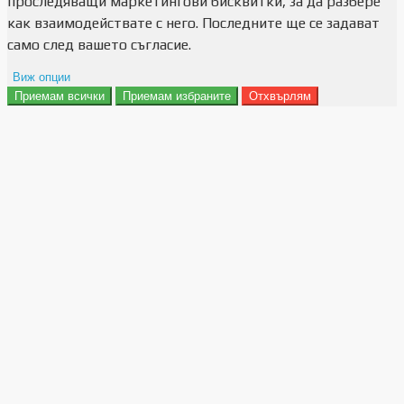
проследяващи маркетингови бисквитки, за да разбере
как взаимодействате с него. Последните ще се задават
само след вашето съгласие.
Виж опции
Приемам всички
Приемам избраните
Отхвърлям
Препочитания за реклами
Данни за потребление
Маркетинг
Анализ
Функционалност
Съхранение на персонализация
Сигурност
Поверителност и лични данни