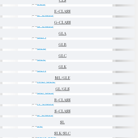
E-CLASS
G-CLASS
GLA
GLB
GLC
GLK
ML/GLE
GL/GLS
R-CLASS
S-CLASS
SL
SLK/SLC