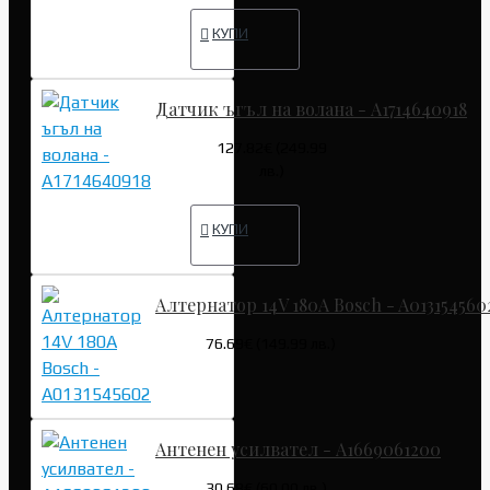
КУПИ
Датчик ъгъл на волана - A1714640918
127.82€ (249.99
лв.)
КУПИ
Алтернатор 14V 180A Bosch - A013154560
76.69€ (149.99 лв.)
Антенен усилвател - A1669061200
30.68€ (60.00 лв.)