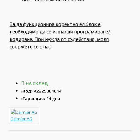
За да функционира коректно ел.блок е
необходимо да се извърши програмиране/
кодиране. При нужда от съдействия, моля
свържете се с нас.
НА СКЛАД
Код:
A2229001814
Гаранция:
14 дни
Daimler AG