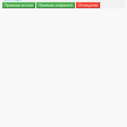
Приемам всички
Приемам избраните
Отхвърлям
Препочитания за реклами
Данни за потребление
Маркетинг
Анализ
Функционалност
Съхранение на персонализация
Сигурност
Поверителност и лични данни