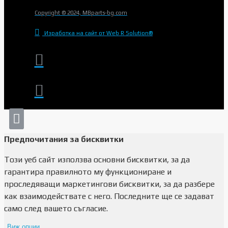
Copyright © 2024, MBparts-bg.com
Изработка на сайт от Web R Solution®
Предпочитания за бисквитки
Този уеб сайт използва основни бисквитки, за да
гарантира правилното му функциониране и
проследяващи маркетингови бисквитки, за да разбере
как взаимодействате с него. Последните ще се задават
само след вашето съгласие.
Виж опции