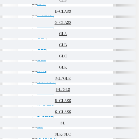
E-CLASS
G-CLASS
GLA
GLB
GLC
GLK
ML/GLE
GL/GLS
R-CLASS
S-CLASS
SL
SLK/SLC