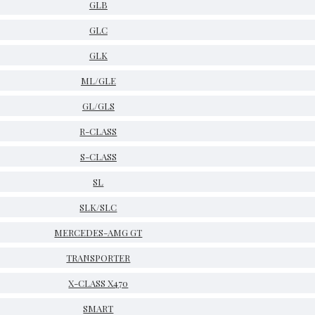
GLB
GLC
GLK
ML/GLE
GL/GLS
R-CLASS
S-CLASS
SL
SLK/SLC
MERCEDES-AMG GT
TRANSPORTER
X-CLASS X470
SMART