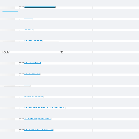
Филтри
ИЗЧИСТИ
ЦЕНА
€
€
ПРОИЗВОДИТЕЛИ
Daimler AG
НАЛИЧНОСТ
На склад
Изчерпани