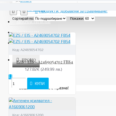
Продукти, добавени за сравняване:
Сортирай по:
Покажи:
АВТОЧАСТИ НОВИ
АКСЕСОАРИ
УСЛУГИ
Код:
A2469054702
ПРОМО
EZS / EIS - A2469054702 FBS4
127.82€ (249.99 лв.)
КУПИ
Вашата количка е празна!
Код:
A1669061200