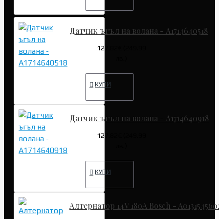
Датчик ъгъл на волана - A1714640518
127.82€ (249.99
лв.)
КУПИ
Датчик ъгъл на волана - A1714640918
127.82€ (249.99
лв.)
КУПИ
Алтернатор 14V 180A Bosch - A013154560