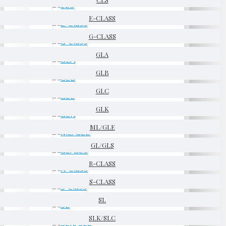
E-CLASS
G-CLASS
GLA
GLB
GLC
GLK
ML/GLE
GL/GLS
R-CLASS
S-CLASS
SL
SLK/SLC