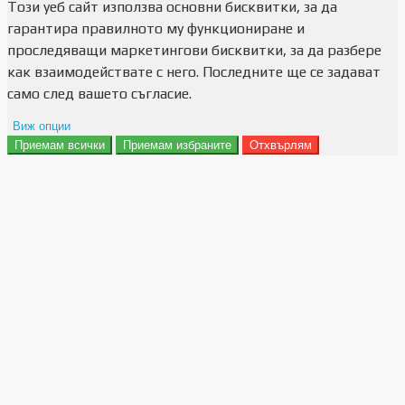
Този уеб сайт използва основни бисквитки, за да
гарантира правилното му функциониране и
проследяващи маркетингови бисквитки, за да разбере
как взаимодействате с него. Последните ще се задават
само след вашето съгласие.
Виж опции
Приемам всички
Приемам избраните
Отхвърлям
Препочитания за реклами
Данни за потребление
Маркетинг
Анализ
Функционалност
Съхранение на персонализация
Сигурност
Поверителност и лични данни